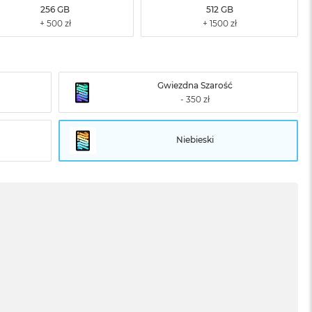
256 GB
512 GB
Gwiezdna Szarość
Niebieski