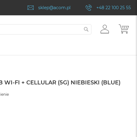
sklep@acom.pl
+48 22 100 25 55
ZALOGUJ
MÓJ
SZUKAJ
SIĘ
B WI-FI + CELLULAR (5G) NIEBIESKI (BLUE)
ienie