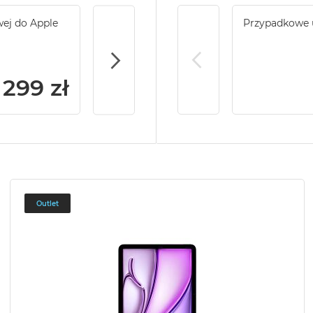
wej do Apple
Service Pack Gold - 2 lata ochrony serwi
Przypadkowe 
iPad
299 zł
Outlet