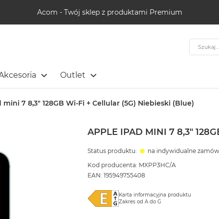
Acom - Twój sklep z produktami Premium
Szukaj
Akcesoria
Outlet
 mini 7 8,3" 128GB Wi-Fi + Cellular (5G) Niebieski (Blue)
APPLE IPAD MINI 7 8,3" 128G
Status produktu:
na indywidualne zamów
Kod producenta: MXPP3HC/A
EAN: 195949755408
Karta informacyjna produktu
Zakres od A do G