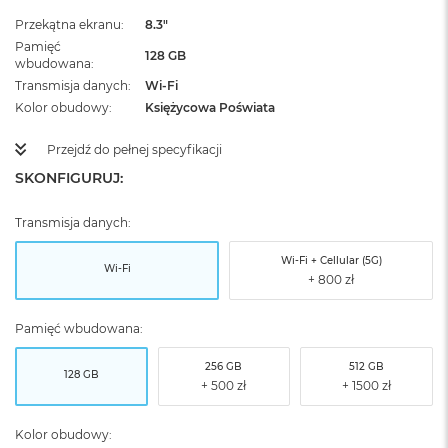
Przekątna ekranu
8.3"
Pamięć
128 GB
wbudowana
Transmisja danych
Wi-Fi
Kolor obudowy
Księżycowa Poświata
Przejdź do pełnej specyfikacji
SKONFIGURUJ:
Transmisja danych:
Wi-Fi + Cellular (5G)
Wi-Fi
Pamięć wbudowana:
256 GB
512 GB
128 GB
Kolor obudowy: