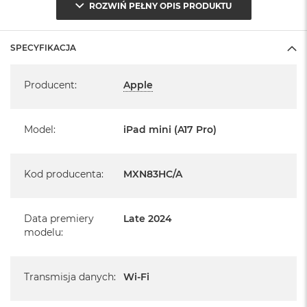
światła otoczenia
ROZWIŃ PEŁNY OPIS PRODUKTU
System operacyjny iPadOS 18
SPECYFIKACJA
- lub nowszy, z darmową aktualizacją.
Specyfikacja
Producent
:
Apple
Model
:
iPad mini (A17 Pro)
Informacje o produkcie:
iPad jest nowy
Kod producenta
:
MXN83HC/A
pochodzi od polskiego, oficjalnego dystrybutora Apple.
Data premiery
Late 2024
Posiada pełną, 12 miesięczną gwarancję
modelu
:
producenta
realizowaną w każdym autoryzowanym punkcie
Transmisja danych
:
Wi-Fi
serwisowym Apple na terenie całego świata.