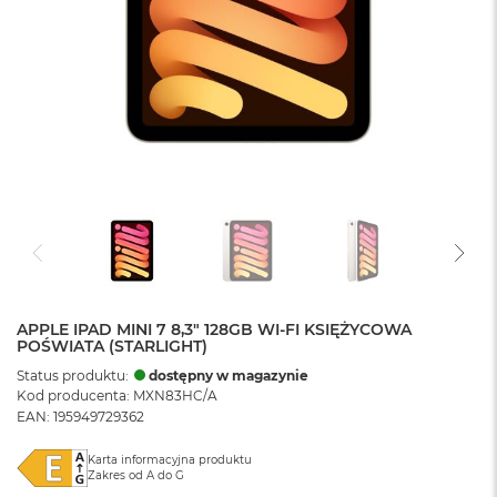
APPLE IPAD MINI 7 8,3" 128GB WI-FI KSIĘŻYCOWA
POŚWIATA (STARLIGHT)
Status produktu:
dostępny w magazynie
Kod producenta: MXN83HC/A
EAN: 195949729362
Karta informacyjna produktu
Zakres od A do G