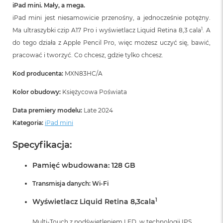
iPad mini. Mały, a mega.
iPad mini jest niesamowicie przenośny, a jednocześnie potężny.
1
Ma ultraszybki czip A17 Pro i wyświetlacz Liquid Retina 8,3 cala
. A
do tego działa z Apple Pencil Pro, więc możesz uczyć się, bawić,
pracować i tworzyć. Co chcesz, gdzie tylko chcesz.
Kod producenta:
MXN83HC/A
Kolor obudowy:
Księżycowa Poświata
Data premiery modelu:
Late 2024
Kategoria:
iPad mini
Specyfikacja:
Pamięć wbudowana: 128 GB
Transmisja danych: Wi-Fi
1
Wyświetlacz Liquid Retina 8,3cala
Multi-Touch z podświetleniem LED, w technologii IPS