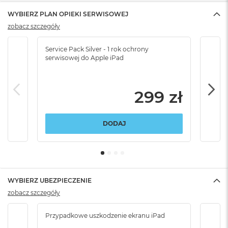
WYBIERZ PLAN OPIEKI SERWISOWEJ
zobacz szczegóły
Service Pack Silver - 1 rok ochrony
Servi
serwisowej do Apple iPad
serw
299 zł
DODAJ
WYBIERZ UBEZPIECZENIE
zobacz szczegóły
Przypadkowe uszkodzenie ekranu iPad
Przy
włam