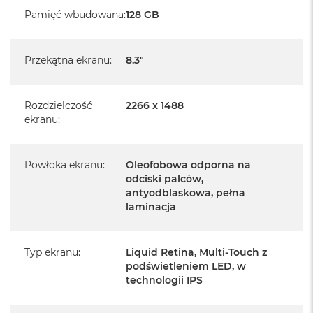
Posiada fabrycznie zafoliowane opakowanie
Pamięć wbudowana
:
128 GB
Posiada system operacyjny iPadOS w języku
polskim
Przekątna ekranu
:
8.3"
Język polski wybieramy przy pierwszym uruchomieniu
urządzenia.
Rozdzielczość
2266 x 1488
Zawartość zestawu:
ekranu
:
iPad mini 7
Przewód USB-C do ładowania (1m)
Powłoka ekranu
:
Oleofobowa odporna na
odciski palców,
antyodblaskowa, pełna
laminacja
Najważniejsze cechy:
Typ ekranu
:
Liquid Retina, Multi‑Touch z
podświetleniem LED, w
technologii IPS
1
WYŚWIETLACZ LIQUID RETINA 8,3 CALA
– W
olśniewającym wyświetlaczu Liquid Retina zastosowano