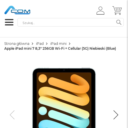
ZALOGUJ
MÓ
SIĘ
Szukaj
SZ
Strona główna
iPad
iPad mini
Apple iPad mini 7 8,3" 256GB Wi-Fi + Cellular (5G) Niebieski (Blue)