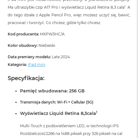
1
Ma ultraszybki czip A17 Pro i wyświetlacz Liquid Retina 8,3 cala
. A
do tego działa z Apple Pencil Pro, więc możesz uczyć się, bawić,
pracować i tworzyć. Co chcesz, gdzie tylko chcesz.
Kod producenta:
MXPW3HC/A
Kolor obudowy:
Niebieski
Data premiery modelu:
Late 2024
Kategoria:
iPad mini
Specyfikacja:
Pamięć wbudowana: 256 GB
Transmisja danych: Wi-Fi + Cellular (5G)
1
Wyświetlacz Liquid Retina 8,3cala
Multi-Touch z podświetleniem LED, w technologii IPS
Rozdzielczość2266 na 1488 pikseli przy 326 pikseli na cal