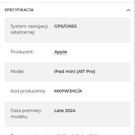
System operacyjny iPadOS 18
SPECYFIKACJA
- lub nowszy, z darmową aktualizacją.
Specyfikacja
System nawigacji
GPS/GNSS
satelitarnej
:
Informacje o produkcie:
Producent
:
Apple
iPad jest nowy
Model
:
iPad mini (A17 Pro)
pochodzi od polskiego, oficjalnego dystrybutora Apple.
Posiada pełną, 12 miesięczną gwarancję
Kod producenta
:
MXPW3HC/A
producenta
realizowaną w każdym autoryzowanym punkcie
Data premiery
Late 2024
serwisowym Apple na terenie całego świata.
modelu
:
Posiada fabrycznie zafoliowane opakowanie