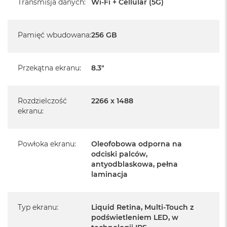
Transmisja danych
:
Wi-Fi + Cellular (5G)
Posiada system operacyjny iPadOS w języku
polskim
Język polski wybieramy przy pierwszym uruchomieniu
Pamięć wbudowana
:
256 GB
urządzenia.
Zawartość zestawu:
Przekątna ekranu
:
8.3"
iPad mini 7
Przewód USB-C do ładowania (1m)
Rozdzielczość
2266 x 1488
ekranu
:
Powłoka ekranu
:
Oleofobowa odporna na
odciski palców,
Najważniejsze cechy:
antyodblaskowa, pełna
laminacja
1
WYŚWIETLACZ LIQUID RETINA 8,3 CALA
– W
olśniewającym wyświetlaczu Liquid Retina zastosowano
Typ ekranu
:
Liquid Retina, Multi‑Touch z
zaawansowane technologie takie jak szeroka gama
podświetleniem LED, w
kolorów P3, True Tone i ultraniski współczynnik odbicia