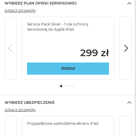
WYBIERZ PLAN OPIEKI SERWISOWEJ
zobacz szczegóły
Service Pack Silver - 1 rok ochrony
Servi
serwisowej do Apple iPad
serw
299 zł
DODAJ
WYBIERZ UBEZPIECZENIE
zobacz szczegóły
Przypadkowe uszkodzenie ekranu iPad
Przy
włam