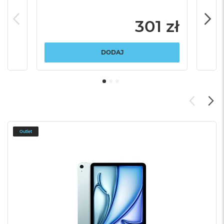
301 zł
DODAJ
Outlet