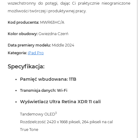
wszechstronny do potęgi, dając Ci praktycznie nieograniczone
możliwości twórczej i produktywnej pracy.
Kod producenta:
MWR63HC/A
Kolor obudowy:
Gwiezdna Czerń
Data premiery modelu:
Middle 2024
Kategoria:
iPad Pro
Specyfikacja:
Pamięć wbudowana: 1TB
Transmisja danych: Wi-Fi
Wyświetlacz Ultra Retina XDR 11 cali
3
Tandemowy OLED
Rozdzielczość 2420 x 1668 pikseli, 264 pikseli na cal
True Tone