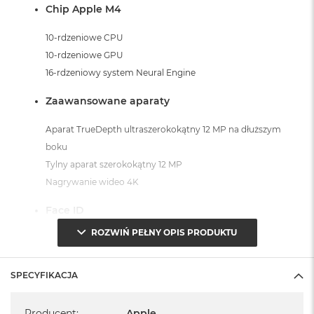
Chip Apple M4
10-rdzeniowe CPU
10-rdzeniowe GPU
16-rdzeniowy system Neural Engine
Zaawansowane aparaty
Aparat TrueDepth ultraszerokokątny 12 MP na dłuższym
boku
Tylny aparat szerokokątny 12 MP
Nagrywanie wideo 4K
Face ID
ROZWIŃ PEŁNY OPIS PRODUKTU
Technologia rozpoznawania twarzy w aparacie TrueDepth
do odblokowywania iPada, ochrony danych, bezpiecznych
zakupów oraz szybkiego uwierzytelniania.
SPECYFIKACJA
Specyfikacja
Czujniki
Producent
:
Apple