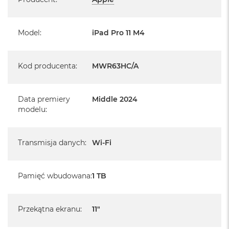
Face ID, Skaner LIDAR, Żyroskop trójosiowy, Akcelerometr,
Barometr, Czujnik oświetlenia zewnętrznego
Model
:
iPad Pro 11 M4
System operacyjny iPadOS 17
Kod producenta
:
MWR63HC/A
- lub nowszy, z darmową aktualizacją.
Data premiery
Middle 2024
modelu
:
Transmisja danych
:
Wi-Fi
Pamięć wbudowana
:
1 TB
Przekątna ekranu
:
11"