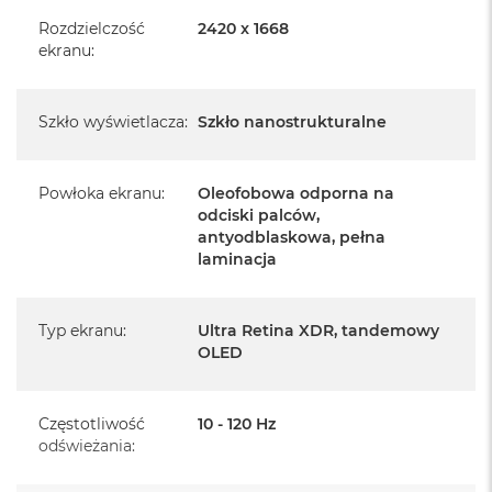
Rozdzielczość
2420 x 1668
ekranu
:
Szkło wyświetlacza
:
Szkło nanostrukturalne
Powłoka ekranu
:
Oleofobowa odporna na
Informacje o produkcie:
odciski palców,
antyodblaskowa, pełna
iPad jest nowy
laminacja
pochodzi od polskiego, oficjalnego dystrybutora Apple.
Typ ekranu
:
Ultra Retina XDR, tandemowy
Posiada pełną, 12 miesięczną gwarancję
OLED
producenta
realizowaną w każdym autoryzowanym punkcie
Częstotliwość
10 - 120 Hz
serwisowym Apple na terenie całego świata.
odświeżania
:
Posiada fabrycznie zafoliowane opakowanie