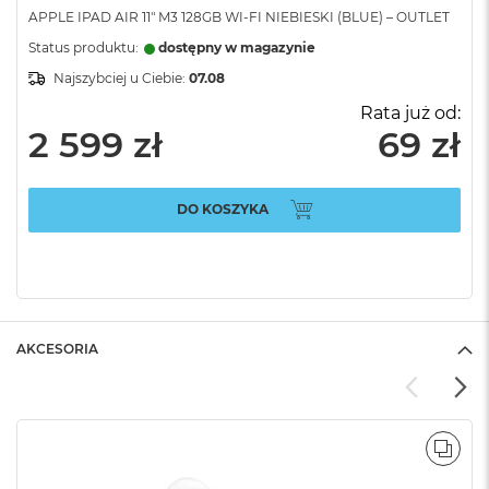
APPLE IPAD AIR 11" M3 128GB WI-FI NIEBIESKI (BLUE) – OUTLET
Status produktu:
dostępny w magazynie
Najszybciej u Ciebie:
07.08
Rata już od:
2 599 zł
69 zł
DO KOSZYKA
AKCESORIA
POR