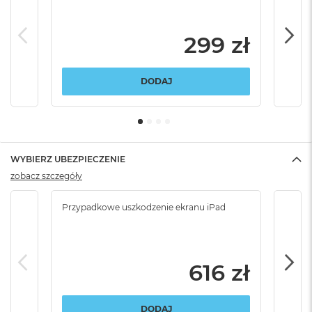
299 zł
DODAJ
WYBIERZ UBEZPIECZENIE
zobacz szczegóły
Przypadkowe uszkodzenie ekranu iPad
Przy
włam
616 zł
DODAJ