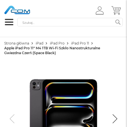
ZALOGUJ
MÓ
SIĘ
Szukaj
SZ
Strona główna
iPad
iPad Pro
iPad Pro 11
Apple iPad Pro 11" M4 1TB Wi-Fi Szkło Nanostrukturalne
Gwiezdna Czerń (Space Black)