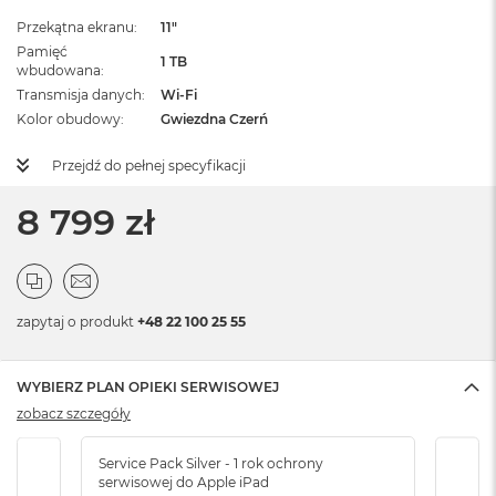
Przekątna ekranu
11"
Pamięć
1 TB
wbudowana
Transmisja danych
Wi-Fi
Kolor obudowy
Gwiezdna Czerń
Przejdź do pełnej specyfikacji
8 799 zł
zapytaj o produkt
+48 22 100 25 55
WYBIERZ PLAN OPIEKI SERWISOWEJ
zobacz szczegóły
Service Pack Silver - 1 rok ochrony
Servi
serwisowej do Apple iPad
serw