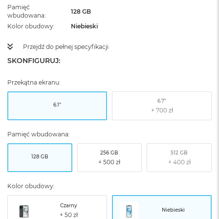
Pamięć
128 GB
wbudowana
Kolor obudowy
Niebieski
Przejdź do pełnej specyfikacji
SKONFIGURUJ:
Przekątna ekranu:
6.7"
6.1"
Pamięć wbudowana:
256 GB
512 GB
128 GB
Kolor obudowy:
Czarny
Niebieski