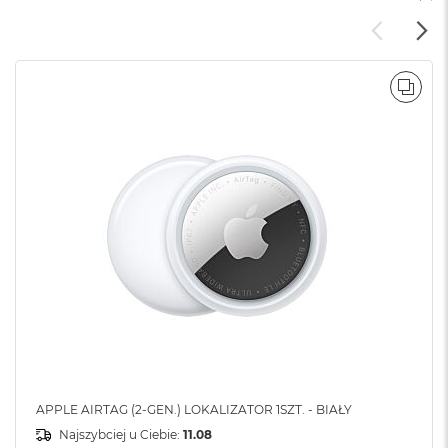
POR
APPLE AIRTAG (2-GEN.) LOKALIZATOR 1SZT. - BIAŁY
Najszybciej u Ciebie:
11.08