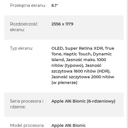
Przekątna ekranu
:
6.1"
Rozdzielczość
2556 x 1179
ekranu
:
Informacje o produkcie:
Typ ekranu
:
OLED, Super Retina XDR, True
Tone, Haptic Touch, Dynamic
iPhone jest nowy
Island, Jasność maks. 1000
nitów (typowo), Jasność
pochodzi od polskiego, oficjalnego dystrybutora Apple.
szczytowa 1600 nitów (HDR),
Jasność szczytowa 2000 nitów
Posiada pełną, 12 miesięczną gwarancję
producenta
(w plenerze)
realizowaną w każdym autoryzowanym punkcie
Seria procesora i
Apple A16 Bionic (6-rdzeniowy)
serwisowym Apple na terenie całego świata.
rdzenie
:
Posiada fabrycznie zafoliowane opakowanie
Posiada system operacyjny iOS w języku polskim
Model procesora
:
Apple A16 Bionic