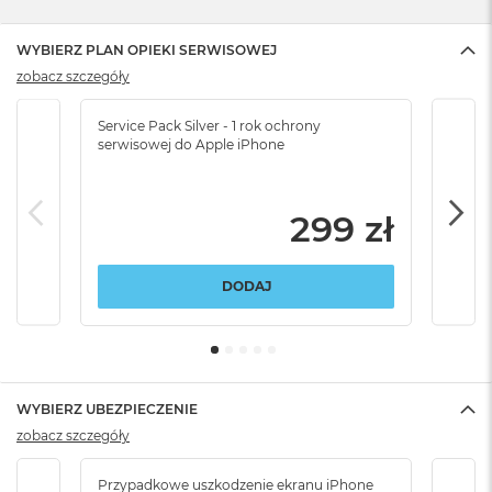
WYBIERZ PLAN OPIEKI SERWISOWEJ
zobacz szczegóły
Service Pack Silver - 1 rok ochrony
Servi
serwisowej do Apple iPhone
serw
299 zł
DODAJ
WYBIERZ UBEZPIECZENIE
zobacz szczegóły
Przypadkowe uszkodzenie ekranu iPhone
Przy