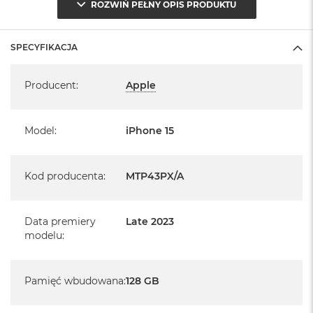
ROZWIŃ PEŁNY OPIS PRODUKTU
Klasa IP68 (maksymalna głębokość 6m do 30 minut)
System operacyjny iOS 17
SPECYFIKACJA
- lub nowszy, z darmową aktualizacją.
Specyfikacja
Producent
:
Apple
Model
:
iPhone 15
Kod producenta
:
MTP43PX/A
Data premiery
Late 2023
modelu
:
Pamięć wbudowana
:
128 GB