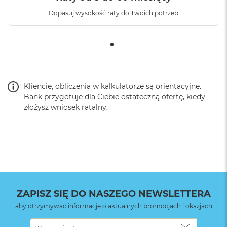
Dopasuj wysokość raty do Twoich potrzeb
Fotografia makro
:
TAK
Obsługa formatu
NIE
Apple ProRAW
:
Kliencie, obliczenia w kalkulatorze są orientacyjne.
Bezpieczne
Face ID
Bank przygotuje dla Ciebie ostateczną ofertę, kiedy
uwierzytelnianie
:
złożysz wniosek ratalny.
Najważniejsze cechy:
Przycisk czynności
:
NIE
IPHONE 15 MA DYNAMIC ISLAND
– Dynamic Island
eksponuje alerty i wydarzenia na żywo, żeby Ci nie
Sterowanie
NIE
umknęły, gdy akurat robisz coś innego. Możesz zobaczyć,
aparatem
:
kto dzwoni, albo sprawdzić status lotu i wiele innych
ZAPISZ SIĘ DO NASZEGO NEWSLETTERA
informacji.
aby otrzymywać informacje o aktualnych promocjach i okazjach
Zainstalowany
iOS
INNOWACYJNA KONSTRUKCJA
– iPhone 15 ma
system operacyjny
:
SUBSKRYB