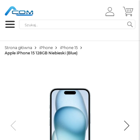
ZALOGUJ
MÓ
SIĘ
Szukaj
SZ
Strona główna
iPhone
iPhone 15
Apple iPhone 15 128GB Niebieski (Blue)