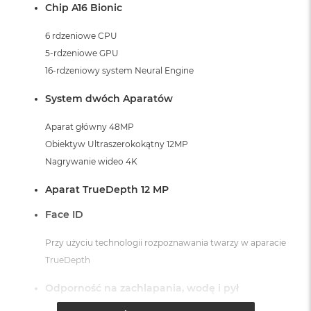
Chip A16 Bionic
6 rdzeniowe CPU
5-rdzeniowe GPU
16-rdzeniowy system Neural Engine
System dwóch Aparatów
Aparat główny 48MP
Obiektyw Ultraszerokokątny 12MP
Nagrywanie wideo 4K
Aparat TrueDepth 12 MP
Face ID
Przy użyciu technologii rozpoznawania twarzy w aparacie
TrueDepth
Odporność na zachlapania, wodę i pył