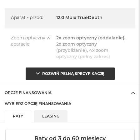
Język polski wybieramy przy pierwszym uruchomieniu
urządzenia.
Aparat - przód
:
12.0 Mpix TrueDepth
Zawartość zestawu:
Zoom optyczny w
2x zoom optyczny (oddalanie),
iPhone 15
aparacie
:
2x zoom optyczny
Przewód USB-C do ładowania (1m)
(przybliżanie), 4x zoom
optyczny (pełny zakres)
Dokumentacja
ROZWIŃ PEŁNĄ SPECYFIKACJĘ
Zoom cyfrowy w
Maks. 10x zoom cyfrowy
aparacie
:
OPCJE FINANSOWANIA
Aparat - tył
:
Główny 48 Mpix + 12 Mpix
WYBIERZ OPCJĘ FINANSOWANIA
obiektyw Ultraszerokokątny
RATY
LEASING
Style fotograficzne
:
TAK
Raty od 3 do 60 miesięcy