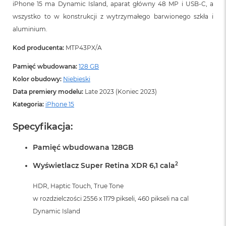
iPhone 15 ma Dynamic Island, aparat główny 48 MP i USB‑C, a
wszystko to w konstrukcji z wytrzymałego barwionego szkła i
aluminium.
Kod producenta:
MTP43PX/A
Pamięć wbudowana:
128 GB
Kolor obudowy:
Niebieski
Data premiery modelu:
Late 2023 (Koniec 2023)
Kategoria:
iPhone 15
Specyfikacja:
Pamięć wbudowana 128GB
2
Wyświetlacz Super Retina XDR 6,1 cala
HDR, Haptic Touch, True Tone
w rozdzielczości 2556 x 1179 pikseli, 460 pikseli na cal
Dynamic Island