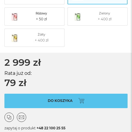
Różowy
Zielony
Żółty
2 999 zł
Rata już od:
79 zł
DO KOSZYKA
zapytaj o produkt
+48 22 100 25 55