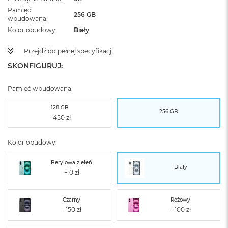
Pamięć
256 GB
wbudowana
Kolor obudowy
Biały
Przejdź do pełnej specyfikacji
SKONFIGURUJ:
Pamięć wbudowana:
128 GB
256 GB
Kolor obudowy:
Berylowa zieleń
Biały
Czarny
Różowy