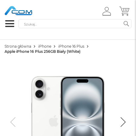
ZALOGUJ
MÓ
SIĘ
Szukaj
SZ
Strona główna
iPhone
iPhone 16 Plus
Apple iPhone 16 Plus 256GB Biały (White)