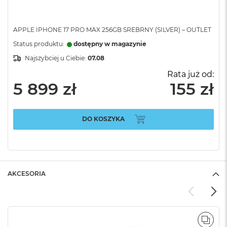
APPLE IPHONE 17 PRO MAX 256GB SREBRNY (SILVER) – OUTLET
Status produktu:
dostępny w magazynie
Najszybciej u Ciebie:
07.08
Rata już od:
5 899 zł
155 zł
DO KOSZYKA
AKCESORIA
POR