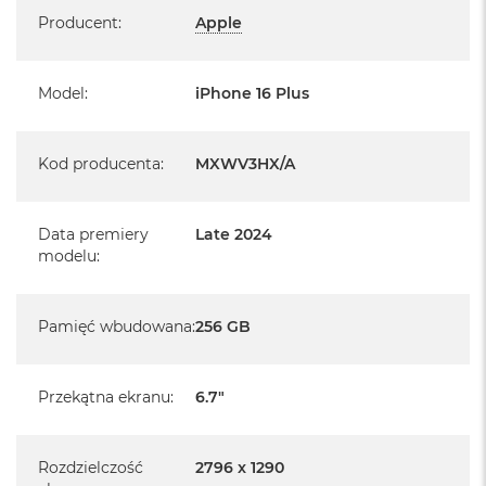
Specyfikacja
Producent
:
Apple
Informacje o produkcie:
Model
:
iPhone 16 Plus
iPhone jest nowy
pochodzi od polskiego, oficjalnego dystrybutora Apple.
Kod producenta
:
MXWV3HX/A
Posiada pełną, 12 miesięczną gwarancję
producenta
Data premiery
Late 2024
realizowaną w każdym autoryzowanym punkcie
modelu
:
serwisowym Apple na terenie całego świata.
Posiada fabryczne opakowanie
Pamięć wbudowana
:
256 GB
Posiada system operacyjny iOS w języku polskim
Przekątna ekranu
:
6.7"
Język polski wybieramy przy pierwszym uruchomieniu
urządzenia.
Rozdzielczość
2796 x 1290
Zawartość zestawu: