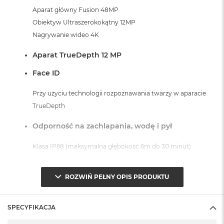
Aparat główny Fusion 48MP
Obiektyw Ultraszerokokątny 12MP
Nagrywanie wideo 4K
Aparat TrueDepth 12 MP
Face ID
Przy użyciu technologii rozpoznawania twarzy w aparacie
TrueDepth
Odporność na zachlapania, wodę i pył
Klasa IP68 (maksymalna głębokość 6m do 30 minut)
System operacyjny iOS 18
ROZWIŃ PEŁNY OPIS PRODUKTU
- lub nowszy, z darmową aktualizacją.
SPECYFIKACJA