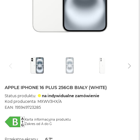
APPLE IPHONE 16 PLUS 256GB BIAŁY (WHITE)
Status produktu:
na indywidualne zamówienie
Kod producenta: MXWV3HX/A
EAN: 195949723285
Karta informacyjna produktu
Zakres od A do G
Przekątna ekranu
6.7"