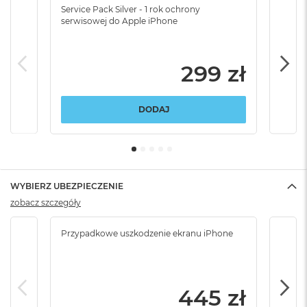
Service Pack Silver - 1 rok ochrony
Servi
serwisowej do Apple iPhone
serw
299 zł
DODAJ
WYBIERZ UBEZPIECZENIE
zobacz szczegóły
Przypadkowe uszkodzenie ekranu iPhone
Przy
włam
445 zł