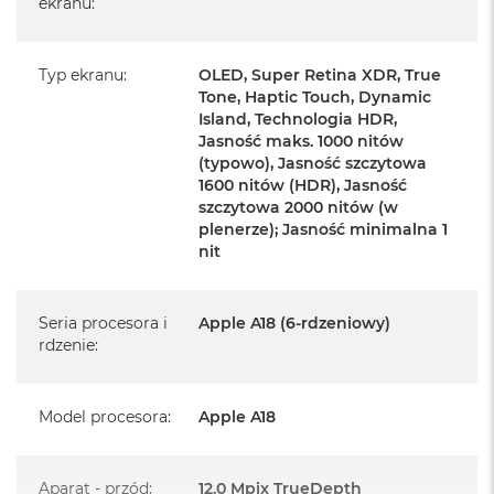
ekranu
:
iPhone 16 Plus
Przewód USB-C do ładowania (1m)
Typ ekranu
:
OLED, Super Retina XDR, True
Dokumentacja
Tone, Haptic Touch, Dynamic
Island, Technologia HDR,
Jasność maks. 1000 nitów
(typowo), Jasność szczytowa
1600 nitów (HDR), Jasność
szczytowa 2000 nitów (w
Najważniejsze cechy:
plenerze); Jasność minimalna 1
nit
PRZEJMIJ STEROWANIE APARATEM
– Sterowanie
aparatem zapewnia łatwiejszy i szybszy dostęp do jego
Seria procesora i
Apple A18 (6-rdzeniowy)
ustawień. Genialne zdjęcia i wideo zarejestrujesz teraz w
rdzenie
:
mgnieniu oka.
BLIŻEJ, DALEJ, LEPIEJ
–Udoskonalony aparat
Model procesora
:
Apple A18
ultraszerokokątny z autofokusem odpowiada za
niesamowicie szczegółowe zdjęcia makro i wideo.
Aparat - przód
:
12.0 Mpix TrueDepth
Aparatem Fusion 48 MP zrobisz zarówno fotografie o