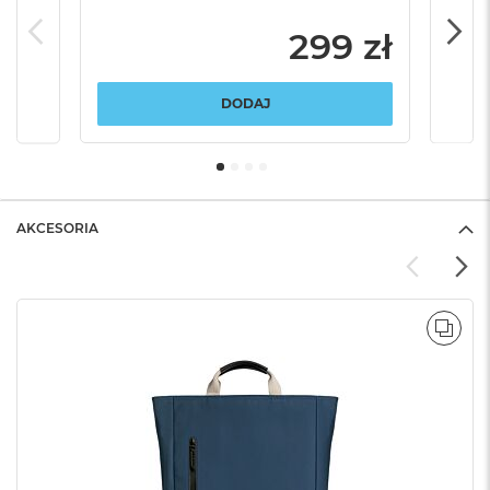
299 zł
DODAJ
AKCESORIA
POR