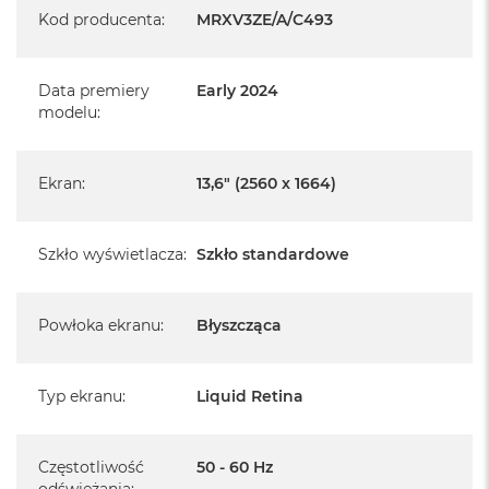
Kod producenta
:
MRXV3ZE/A/C493
Specyfikacja:
Data premiery
Early 2024
Wyświetlacz Liquid Retina - 13,6" (2560 x 1664)
modelu
:
Chip Apple M3
Apple M3 (8 rdzeniowy procesor CPU + 8 rdzeniowy procesor
Ekran
:
13,6" (2560 x 1664)
GPU + 16 rdzeniowy procesor Neural Engine)
Pamięć RAM: 8 GB
Szkło wyświetlacza
:
Szkło standardowe
Dysk: 256 GB SSD
Powłoka ekranu
:
Błyszcząca
Szkło standardowe
Układ klawiatury: ISO - Angielski PL
Typ ekranu
:
Liquid Retina
Pojemność baterii: 52,6 Wh
Touch ID
Częstotliwość
50 - 60 Hz
odświeżania
: