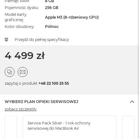
Pamięć RAM
8 GB
Pojemność dysku
256 GB
Model karty
Apple M3 (8-rdzeniowy GPU)
graficznej
Kolor obudowy
Północ
Przejdź do pełnej specyfikacji
4 499 zł
zapytaj o produkt
+48 22 100 25 55
WYBIERZ PLAN OPIEKI SERWISOWEJ
zobacz szczegóły
Service Pack Silver - 1 rok ochrony
Servi
serwisowej do MacBook Air
serw