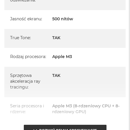
Czytnik linii papilarnych do bezpiecznego logowania oraz
zakupów
Jasność ekranu
:
500 nitów
Dostępne złącza:
2 x Thunderbolt (USB 4), 1 x Gniazdo słuchawkowe, 1 x MagSafe
True Tone
:
TAK
3
System operacyjny macOS Sonoma lub nowszy
Rodzaj procesora
:
Apple M3
Sprzętowa
TAK
akceleracja ray
tracingu
:
Seria procesora i
Apple M3 (8-rdzeniowy CPU + 8-
rdzenie
:
rdzeniowy GPU)