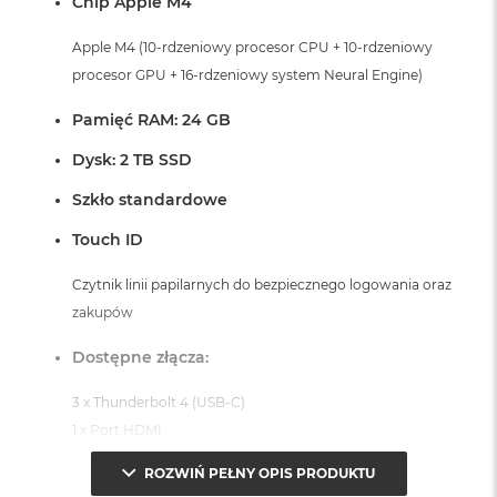
Chip Apple M4
Apple M4 (10-rdzeniowy procesor CPU + 10-rdzeniowy
procesor GPU + 16-rdzeniowy system Neural Engine)
Pamięć RAM: 24 GB
Dysk: 2 TB SSD
Szkło standardowe
Touch ID
Czytnik linii papilarnych do bezpiecznego logowania oraz
zakupów
Dostępne złącza:
3 x Thunderbolt 4 (USB-C)
1 x Port HDMI
1 x Port MagSafe 3
ROZWIŃ PEŁNY OPIS PRODUKTU
1 x Gniazdo na kartę SDXC