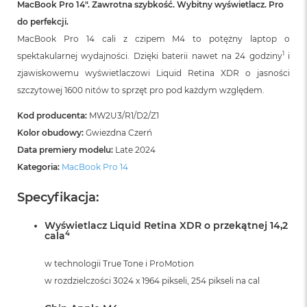
MacBook Pro 14″. Zawrotna szybkość. Wybitny wyświetlacz. Pro
do perfekcji.
MacBook Pro 14 cali z czipem M4 to potężny laptop o
1
spektakularnej wydajności. Dzięki baterii nawet na 24 godziny
i
zjawiskowemu wyświetlaczowi Liquid Retina XDR o jasności
szczytowej 1600 nitów to sprzęt pro pod każdym względem.
Kod producenta:
MW2U3/R1/D2/Z1
Kolor obudowy:
Gwiezdna Czerń
Data premiery modelu:
Late 2024
Kategoria:
MacBook Pro 14
Specyfikacja:
Wyświetlacz Liquid Retina XDR o przekątnej 14,2
4
cala
w technologii True Tone i ProMotion
w rozdzielczości 3024 x 1964 pikseli, 254 pikseli na cal