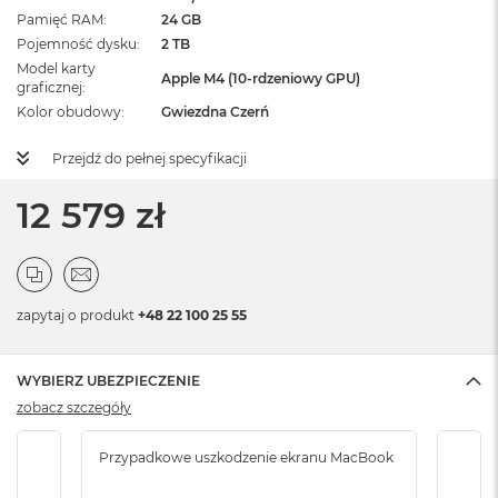
Pamięć RAM
24 GB
Pojemność dysku
2 TB
Model karty
Apple M4 (10-rdzeniowy GPU)
graficznej
Kolor obudowy
Gwiezdna Czerń
Przejdź do pełnej specyfikacji
12 579 zł
zapytaj o produkt
+48 22 100 25 55
WYBIERZ UBEZPIECZENIE
zobacz szczegóły
Przypadkowe uszkodzenie ekranu MacBook
Krad
podr