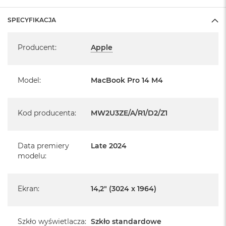
1 x Gniazdo słuchawkowe 3,5 mm
SPECYFIKACJA
System operacyjny macOS Sequoia
Specyfikacja
Producent
:
Apple
- lub nowszy, z darmową aktualizacją.
Model
:
MacBook Pro 14 M4
Informacje o produkcie:
Kod producenta
:
MW2U3ZE/A/R1/D2/Z1
MacBook Pro jest nowy
Data premiery
Late 2024
Pochodzi od polskiego, oficjalnego dystrybutora Apple.
modelu
:
Posiada pełną, 12 miesięczną gwarancję
producenta
Ekran
:
14,2" (3024 x 1964)
Realizowaną w każdym autoryzowanym punkcie
serwisowym Apple na terenie całego świata.
Szkło wyświetlacza
:
Szkło standardowe