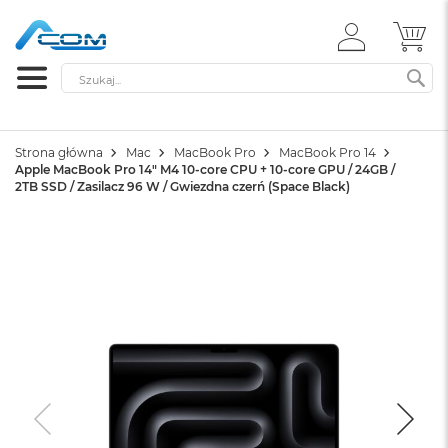
ZALOGUJ
MÓ
SIĘ
Szukaj
SZ
Strona główna
Mac
MacBook Pro
MacBook Pro 14
Apple MacBook Pro 14" M4 10-core CPU + 10-core GPU / 24GB /
2TB SSD / Zasilacz 96 W / Gwiezdna czerń (Space Black)