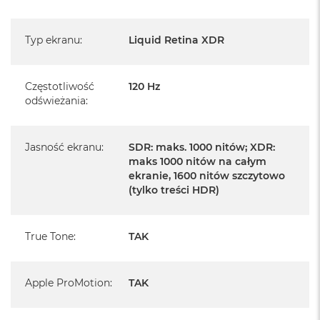
Istnieje możliwość przedłużenia gwarancji producenta.
Szczegółowe informacje na ten temat uzyskają Państwo
kontaktując się z naszym handlowcem.
Typ ekranu
:
Liquid Retina XDR
Posiada fabryczne zafoliowane opakowanie
Częstotliwość
120 Hz
Posiada system operacyjny macOS w języku
odświeżania
:
polskim oraz polskie menu
Język polski wybieramy przy pierwszym uruchomieniu
Jasność ekranu
:
SDR: maks. 1000 nitów; XDR:
urządzenia.
maks 1000 nitów na całym
ekranie, 1600 nitów szczytowo
Zawartość zestawu:
(tylko treści HDR)
14 -calowy MacBook Pro
True Tone
:
TAK
Przewód USB-C na MagSafe 3 do ładowania (2m)
Zasilacz USB‑C o mocy 96 W
Apple ProMotion
:
TAK