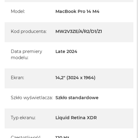
Model
:
MacBook Pro 14 M4
Informacje o produkcie:
Kod producenta
:
MW2V3ZE/A/R2/D1/Z1
MacBook Pro jest nowy
Data premiery
Late 2024
Pochodzi od polskiego, oficjalnego dystrybutora Apple.
modelu
:
Posiada pełną, 12 miesięczną gwarancję
producenta
Ekran
:
14,2" (3024 x 1964)
Realizowaną w każdym autoryzowanym punkcie
serwisowym Apple na terenie całego świata.
Szkło wyświetlacza
:
Szkło standardowe
Istnieje możliwość przedłużenia gwarancji producenta.
Szczegółowe informacje na ten temat uzyskają Państwo
kontaktując się z naszym handlowcem.
Typ ekranu
:
Liquid Retina XDR
Posiada fabryczne zafoliowane opakowanie
Częstotliwość
120 Hz