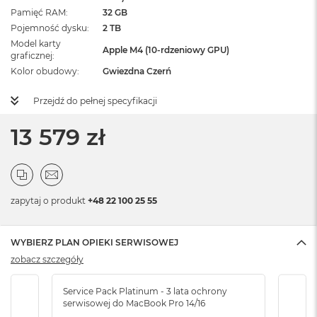
Pamięć RAM
32 GB
Pojemność dysku
2 TB
Model karty
Apple M4 (10-rdzeniowy GPU)
graficznej
Kolor obudowy
Gwiezdna Czerń
Przejdź do pełnej specyfikacji
13 579 zł
zapytaj o produkt
+48 22 100 25 55
WYBIERZ PLAN OPIEKI SERWISOWEJ
zobacz szczegóły
Service Pack Platinum - 3 lata ochrony
Serv
serwisowej do MacBook Pro 14/16
serw