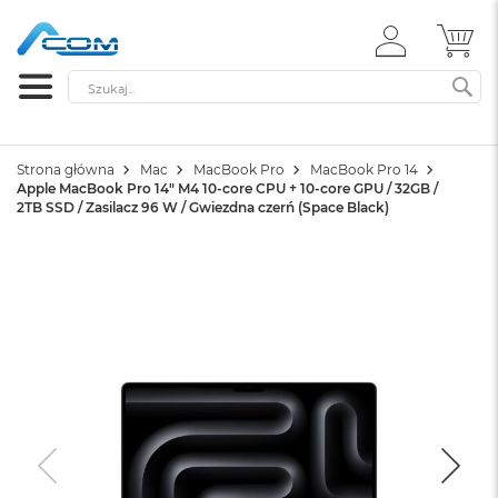
ZALOGUJ
MÓ
SIĘ
Szukaj
SZ
Strona główna
Mac
MacBook Pro
MacBook Pro 14
Apple MacBook Pro 14" M4 10-core CPU + 10-core GPU / 32GB /
2TB SSD / Zasilacz 96 W / Gwiezdna czerń (Space Black)