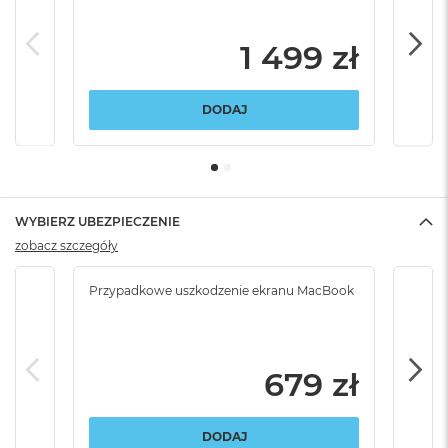
1 499 zł
DODAJ
WYBIERZ UBEZPIECZENIE
zobacz szczegóły
Przypadkowe uszkodzenie ekranu MacBook
Krad
podr
679 zł
DODAJ