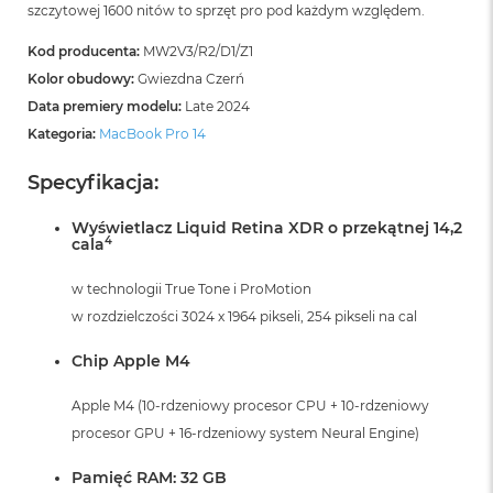
szczytowej 1600 nitów to sprzęt pro pod każdym względem.
Kod producenta:
MW2V3/R2/D1/Z1
Kolor obudowy:
Gwiezdna Czerń
Data premiery modelu:
Late 2024
Kategoria:
MacBook Pro 14
Specyfikacja:
Wyświetlacz Liquid Retina XDR o przekątnej 14,2
4
cala
w technologii True Tone i ProMotion
w rozdzielczości 3024 x 1964 pikseli, 254 pikseli na cal
Chip Apple M4
Apple M4 (10-rdzeniowy procesor CPU + 10-rdzeniowy
procesor GPU + 16-rdzeniowy system Neural Engine)
Pamięć RAM: 32 GB