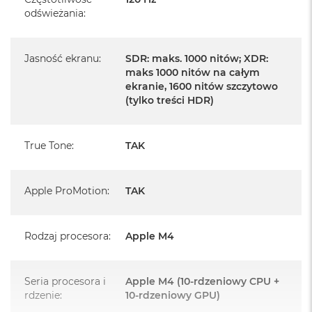
Posiada system operacyjny macOS w języku
odświeżania
:
polskim oraz polskie menu
Język polski wybieramy przy pierwszym uruchomieniu
Jasność ekranu
:
SDR: maks. 1000 nitów; XDR:
urządzenia.
maks 1000 nitów na całym
ekranie, 1600 nitów szczytowo
Zawartość zestawu:
(tylko treści HDR)
14 -calowy MacBook Pro
True Tone
:
TAK
Przewód USB-C na MagSafe 3 do ładowania (2m)
Zasilacz USB‑C o mocy 96 W
Apple ProMotion
:
TAK
Rodzaj procesora
:
Apple M4
Układ klawiatury:
Seria procesora i
Apple M4 (10-rdzeniowy CPU +
MacBook posiada układ klawiatury widoczny na zdjęciu - jest to
rdzenie
:
10-rdzeniowy GPU)
układ ISO - Angielski PL