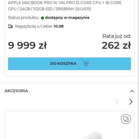
APPLE MACBOOK PRO 14" M4 PRO 12-CORE CPU + 16-CORE
GPU / 24GB / 512GB SSD / SREBRNY (SILVER)
Status produktu:
dostępny w magazynie
Najszybciej u Ciebie:
10.08
Rata już od:
9 999 zł
262 zł
DO KOSZYKA
AKCESORIA
POR