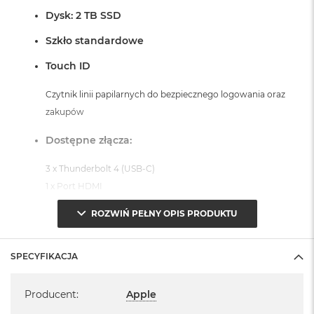
Dysk: 2 TB SSD
Szkło standardowe
Touch ID
Czytnik linii papilarnych do bezpiecznego logowania oraz
zakupów
Dostępne złącza:
3 x Thunderbolt 4 (USB-C)
1 x Port HDMI
1 x Port MagSafe 3
ROZWIŃ PEŁNY OPIS PRODUKTU
1 x Gniazdo na kartę SDXC
1 x Gniazdo słuchawkowe 3,5 mm
SPECYFIKACJA
System operacyjny macOS Sequoia
Specyfikacja
Producent
:
Apple
- lub nowszy, z darmową aktualizacją.