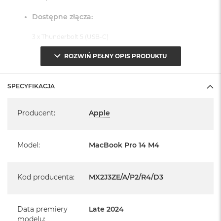
Dostępne złącza:
3 x Thunderbolt 5 (USB-C)
1 x Port HDMI
ROZWIŃ PEŁNY OPIS PRODUKTU
1 x Port MagSafe 3
1 x Gniazdo na kartę SDXC
SPECYFIKACJA
1 x Gniazdo słuchawkowe 3,5 mm
Specyfikacja
System operacyjny macOS Sequoia
Producent
:
Apple
- lub nowszy, z darmową aktualizacją.
Model
:
MacBook Pro 14 M4
Kod producenta
:
MX2J3ZE/A/P2/R4/D3
Informacje o produkcie:
MacBook Pro jest nowy
Data premiery
Late 2024
modelu
: