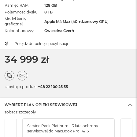
Pamięć RAM
128 GB
Pojemność dysku
8 TB
Model karty
Apple M4 Max (40-rdzeniowy GPU)
graficznej
Kolor obudowy
Gwiezdna Czerń
Przejdź do pełnej specyfikacji
34 999 zł
zapytaj o produkt
+48 22 100 25 55
WYBIERZ PLAN OPIEKI SERWISOWEJ
zobacz szczegóły
Service Pack Platinum - 3 lata ochrony
Serv
serwisowej do MacBook Pro 14/16
serw