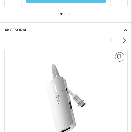
AKCESORIA
POR