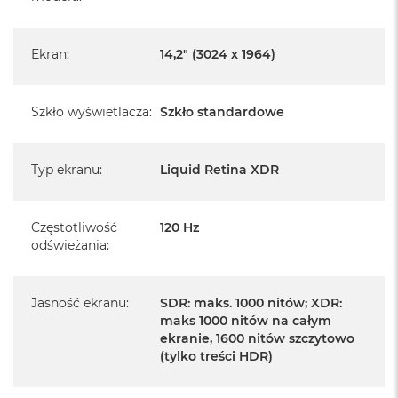
Pochodzi od polskiego, oficjalnego dystrybutora Apple.
Posiada pełną, 12 miesięczną gwarancję
Ekran
:
14,2" (3024 x 1964)
producenta
Realizowaną w każdym autoryzowanym punkcie
Szkło wyświetlacza
:
Szkło standardowe
serwisowym Apple na terenie całego świata.
Istnieje możliwość przedłużenia gwarancji producenta.
Szczegółowe informacje na ten temat uzyskają Państwo
Typ ekranu
:
Liquid Retina XDR
kontaktując się z naszym handlowcem.
Posiada fabryczne opakowanie
Częstotliwość
120 Hz
odświeżania
:
Posiada system operacyjny macOS w języku
polskim oraz polskie menu
Jasność ekranu
:
SDR: maks. 1000 nitów; XDR:
Język polski wybieramy przy pierwszym uruchomieniu
maks 1000 nitów na całym
urządzenia.
ekranie, 1600 nitów szczytowo
(tylko treści HDR)
Zawartość zestawu: