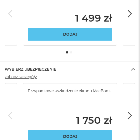
1 499 zł
DODAJ
WYBIERZ UBEZPIECZENIE
zobacz szczegóły
Przypadkowe uszkodzenie ekranu MacBook
Brak
1 750 zł
DODAJ