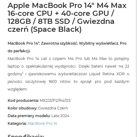
Apple MacBook Pro 14" M4 Max
16-core CPU + 40-core GPU /
128GB / 8TB SSD / Gwiezdna
czerń (Space Black)
MacBook Pro 14″. Zawrotna szybkość. Wybitny wyświetlacz. Pro
do perfekcji.
MacBook Pro 14 cali z czipem M4 Pro lub M4 Max to potężny
laptop o spektakularnej wydajności. Dzięki baterii nawet na 22
1
godziny
i zjawiskowemu wyświetlaczowi Liquid Retina XDR o
jasności szczytowej 1600 nitów to sprzęt pro pod każdym
względem.
Kod producenta:
MX2J3/P2/R4/D3
Kolor obudowy:
Gwiezdna Czerń
Data premiery modelu:
Late 2024
Kategoria:
MacBook Pro 14
Specyfikacja: