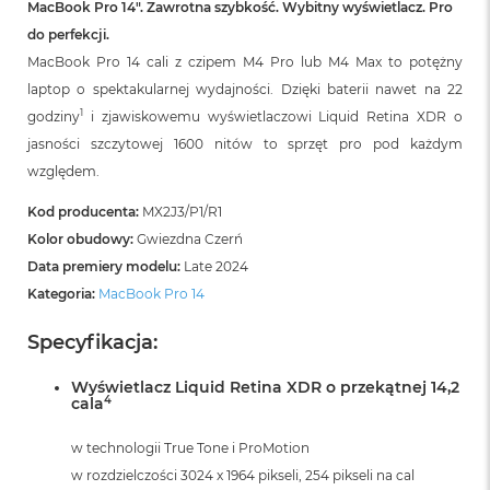
MacBook Pro 14″. Zawrotna szybkość. Wybitny wyświetlacz. Pro
do perfekcji.
MacBook Pro 14 cali z czipem M4 Pro lub M4 Max to potężny
laptop o spektakularnej wydajności. Dzięki baterii nawet na 22
1
godziny
i zjawiskowemu wyświetlaczowi Liquid Retina XDR o
jasności szczytowej 1600 nitów to sprzęt pro pod każdym
względem.
Kod producenta:
MX2J3/P1/R1
Kolor obudowy:
Gwiezdna Czerń
Data premiery modelu:
Late 2024
Kategoria:
MacBook Pro 14
Specyfikacja:
Wyświetlacz Liquid Retina XDR o przekątnej 14,2
4
cala
w technologii True Tone i ProMotion
w rozdzielczości 3024 x 1964 pikseli, 254 pikseli na cal