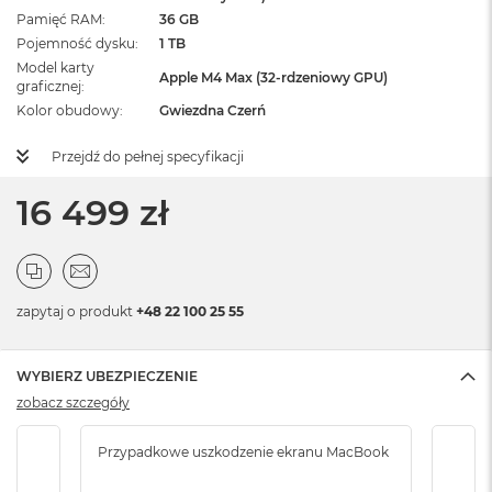
Pamięć RAM
36 GB
Pojemność dysku
1 TB
Model karty
Apple M4 Max (32-rdzeniowy GPU)
graficznej
Kolor obudowy
Gwiezdna Czerń
Przejdź do pełnej specyfikacji
16 499 zł
zapytaj o produkt
+48 22 100 25 55
WYBIERZ UBEZPIECZENIE
zobacz szczegóły
Przypadkowe uszkodzenie ekranu MacBook
Krad
podr