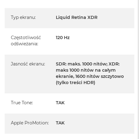
serwisowym Apple na terenie całego świata.
Istnieje możliwość przedłużenia gwarancji producenta.
Szczegółowe informacje na ten temat uzyskają Państwo
Typ ekranu
:
Liquid Retina XDR
kontaktując się z naszym handlowcem.
Posiada fabryczne opakowanie
Częstotliwość
120 Hz
odświeżania
:
Posiada system operacyjny macOS w języku
polskim oraz polskie menu
Jasność ekranu
:
SDR: maks. 1000 nitów; XDR:
Język polski wybieramy przy pierwszym uruchomieniu
maks 1000 nitów na całym
urządzenia.
ekranie, 1600 nitów szczytowo
(tylko treści HDR)
Zawartość zestawu:
14 -calowy MacBook Pro
True Tone
:
TAK
Przewód USB-C na MagSafe 3 do ładowania (2m)
Apple ProMotion
Zasilacz USB‑C o mocy 96 W
:
TAK