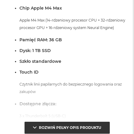
Chip Apple M4 Max
Apple M4 Max (14-rdzeniowy procesor CPU + 32-rdzeniowy
procesor GPU + 16-rdzeniowy system Neural Engine)
Pamięć RAM: 36 GB
Dysk: 1 TB SSD
Szkło standardowe
Touch ID
Czytnik linii papilarnych do bezpiecznego logowania oraz
zakupów
Dostępne złącza:
3 x Thunderbolt 5 (USB-C)
1 x Port HDMI
ROZWIŃ PEŁNY OPIS PRODUKTU
1 x Port MagSafe 3