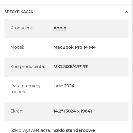
1 x Gniazdo na kartę SDXC
SPECYFIKACJA
1 x Gniazdo słuchawkowe 3,5 mm
Specyfikacja
System operacyjny macOS Sequoia
Producent
:
Apple
- lub nowszy, z darmową aktualizacją.
Model
:
MacBook Pro 14 M4
Kod producenta
:
MX2J3ZE/A/P1/R1
Informacje o produkcie:
MacBook Pro jest nowy
Data premiery
Late 2024
modelu
:
Pochodzi od polskiego, oficjalnego dystrybutora Apple.
Posiada pełną, 12 miesięczną gwarancję
Ekran
:
14,2" (3024 x 1964)
producenta
Realizowaną w każdym autoryzowanym punkcie
Szkło wyświetlacza
:
Szkło standardowe