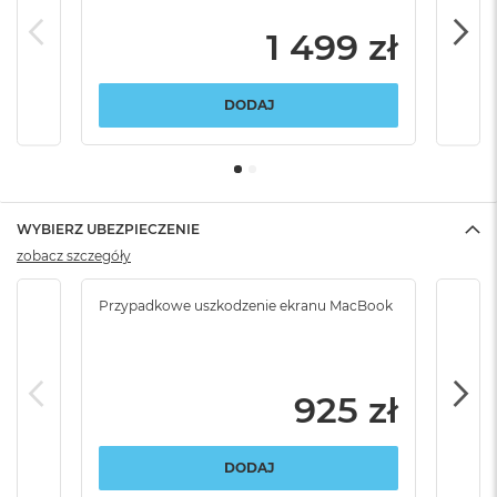
1 499 zł
DODAJ
WYBIERZ UBEZPIECZENIE
zobacz szczegóły
Przypadkowe uszkodzenie ekranu MacBook
Krad
podr
925 zł
DODAJ