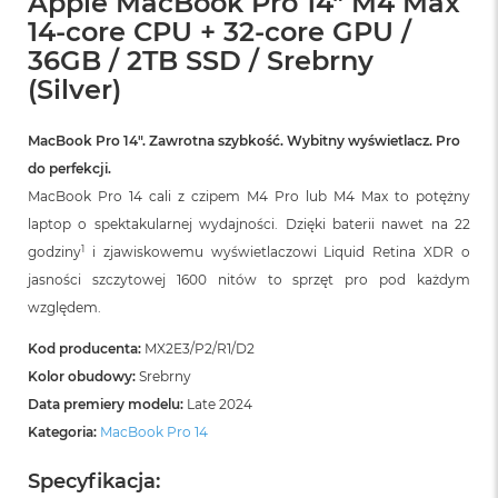
Apple MacBook Pro 14" M4 Max
14-core CPU + 32-core GPU /
36GB / 2TB SSD / Srebrny
(Silver)
MacBook Pro 14″. Zawrotna szybkość. Wybitny wyświetlacz. Pro
do perfekcji.
MacBook Pro 14 cali z czipem M4 Pro lub M4 Max to potężny
laptop o spektakularnej wydajności. Dzięki baterii nawet na 22
1
godziny
i zjawiskowemu wyświetlaczowi Liquid Retina XDR o
jasności szczytowej 1600 nitów to sprzęt pro pod każdym
względem.
Kod producenta:
MX2E3/P2/R1/D2
Kolor obudowy:
Srebrny
Data premiery modelu:
Late 2024
Kategoria:
MacBook Pro 14
Specyfikacja: