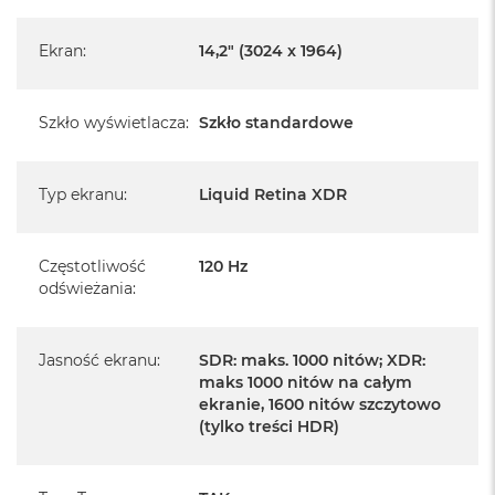
Pochodzi od polskiego, oficjalnego dystrybutora Apple.
Posiada pełną, 12 miesięczną gwarancję
Ekran
:
14,2" (3024 x 1964)
producenta
Realizowaną w każdym autoryzowanym punkcie
Szkło wyświetlacza
:
Szkło standardowe
serwisowym Apple na terenie całego świata.
Istnieje możliwość przedłużenia gwarancji producenta.
Szczegółowe informacje na ten temat uzyskają Państwo
Typ ekranu
:
Liquid Retina XDR
kontaktując się z naszym handlowcem.
Posiada fabryczne opakowanie
Częstotliwość
120 Hz
odświeżania
:
Posiada system operacyjny macOS w języku
polskim oraz polskie menu
Jasność ekranu
:
SDR: maks. 1000 nitów; XDR:
Język polski wybieramy przy pierwszym uruchomieniu
maks 1000 nitów na całym
urządzenia.
ekranie, 1600 nitów szczytowo
(tylko treści HDR)
Zawartość zestawu:
14 -calowy MacBook Pro