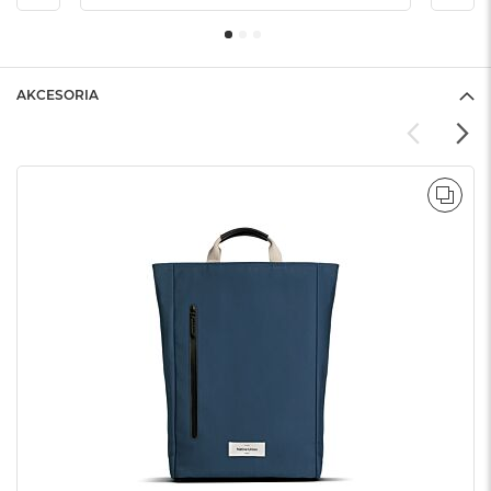
AKCESORIA
POR