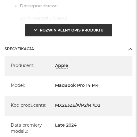
Dostępne złącza:
3 x Thunderbolt 5 (USB-C)
1 x Port HDMI
ROZWIŃ PEŁNY OPIS PRODUKTU
1 x Port MagSafe 3
1 x Gniazdo na kartę SDXC
SPECYFIKACJA
1 x Gniazdo słuchawkowe 3,5 mm
Specyfikacja
System operacyjny macOS Sequoia
Producent
:
Apple
- lub nowszy, z darmową aktualizacją.
Model
:
MacBook Pro 14 M4
Kod producenta
:
MX2E3ZE/A/P2/R1/D2
Informacje o produkcie:
MacBook Pro jest nowy
Data premiery
Late 2024
modelu
: