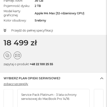
Pamięć RAM
36 GB
Pojemność dysku
2 TB
Model karty
Apple M4 Max (32-rdzeniowy GPU)
graficznej
Kolor obudowy
Srebrny
Przejdź do pełnej specyfikacji
18 499 zł
zapytaj o produkt
+48 22 100 25 55
WYBIERZ PLAN OPIEKI SERWISOWEJ
zobacz szczegóły
Service Pack Platinum - 3 lata ochrony
Serv
serwisowej do MacBook Pro 14/16
serw