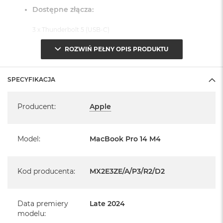
Dostępne złącza:
3 x Thunderbolt 5 (USB-C)
1 x Port HDMI
ROZWIŃ PEŁNY OPIS PRODUKTU
1 x Port MagSafe 3
1 x Gniazdo na kartę SDXC
SPECYFIKACJA
1 x Gniazdo słuchawkowe 3,5 mm
Specyfikacja
System operacyjny macOS Sequoia
Producent
:
Apple
- lub nowszy, z darmową aktualizacją.
Model
:
MacBook Pro 14 M4
Kod producenta
:
MX2E3ZE/A/P3/R2/D2
Informacje o produkcie:
MacBook Pro jest nowy
Data premiery
Late 2024
modelu
: