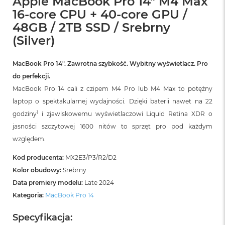
Apple MacBook Pro 14" M4 Max
16-core CPU + 40-core GPU /
48GB / 2TB SSD / Srebrny
(Silver)
MacBook Pro 14″. Zawrotna szybkość. Wybitny wyświetlacz. Pro
do perfekcji.
MacBook Pro 14 cali z czipem M4 Pro lub M4 Max to potężny
laptop o spektakularnej wydajności. Dzięki baterii nawet na 22
1
godziny
i zjawiskowemu wyświetlaczowi Liquid Retina XDR o
jasności szczytowej 1600 nitów to sprzęt pro pod każdym
względem.
Kod producenta:
MX2E3/P3/R2/D2
Kolor obudowy:
Srebrny
Data premiery modelu:
Late 2024
Kategoria:
MacBook Pro 14
Specyfikacja: