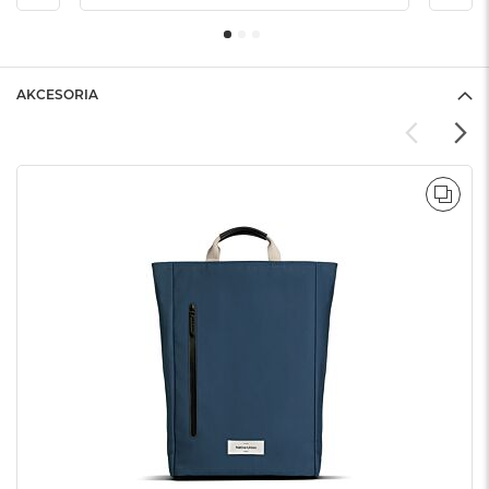
AKCESORIA
POR