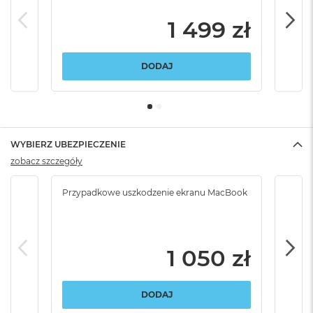
1 499 zł
DODAJ
WYBIERZ UBEZPIECZENIE
zobacz szczegóły
Przypadkowe uszkodzenie ekranu MacBook
Krad
podr
1 050 zł
DODAJ