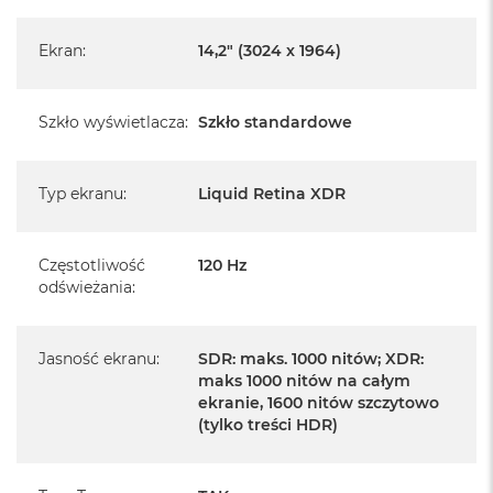
Pochodzi od polskiego, oficjalnego dystrybutora Apple.
Posiada pełną, 12 miesięczną gwarancję
Ekran
:
14,2" (3024 x 1964)
producenta
Realizowaną w każdym autoryzowanym punkcie
Szkło wyświetlacza
:
Szkło standardowe
serwisowym Apple na terenie całego świata.
Istnieje możliwość przedłużenia gwarancji producenta.
Szczegółowe informacje na ten temat uzyskają Państwo
Typ ekranu
:
Liquid Retina XDR
kontaktując się z naszym handlowcem.
Posiada fabryczne opakowanie
Częstotliwość
120 Hz
odświeżania
:
Posiada system operacyjny macOS w języku
polskim oraz polskie menu
Jasność ekranu
:
SDR: maks. 1000 nitów; XDR:
Język polski wybieramy przy pierwszym uruchomieniu
maks 1000 nitów na całym
urządzenia.
ekranie, 1600 nitów szczytowo
(tylko treści HDR)
Zawartość zestawu:
14 -calowy MacBook Pro