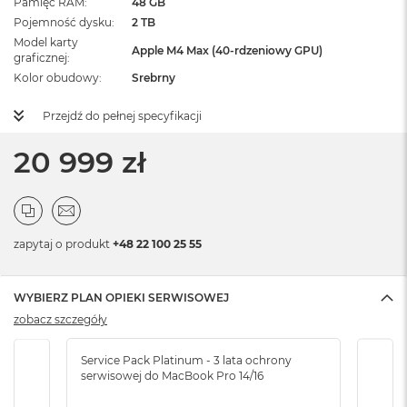
Pamięć RAM
48 GB
Pojemność dysku
2 TB
Model karty
Apple M4 Max (40-rdzeniowy GPU)
graficznej
Kolor obudowy
Srebrny
Przejdź do pełnej specyfikacji
20 999 zł
zapytaj o produkt
+48 22 100 25 55
WYBIERZ PLAN OPIEKI SERWISOWEJ
zobacz szczegóły
Service Pack Platinum - 3 lata ochrony
Serv
serwisowej do MacBook Pro 14/16
serw