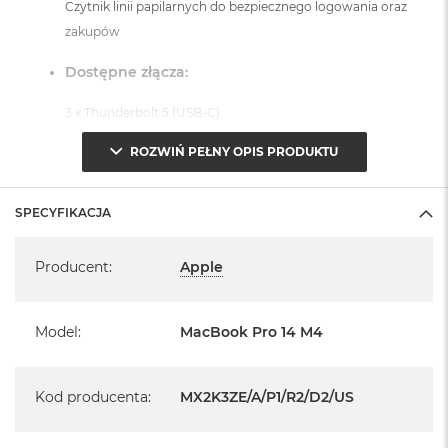
Czytnik linii papilarnych do bezpiecznego logowania oraz
zakupów
Dostępne złącza:
3 x Thunderbolt 5 (USB-C)
1 x Port HDMI
ROZWIŃ PEŁNY OPIS PRODUKTU
1 x Port MagSafe 3
1 x Gniazdo na kartę SDXC
SPECYFIKACJA
1 x Gniazdo słuchawkowe 3,5 mm
Specyfikacja
System operacyjny macOS Sequoia
Producent
:
Apple
- lub nowszy, z darmową aktualizacją.
Model
:
MacBook Pro 14 M4
Kod producenta
:
MX2K3ZE/A/P1/R2/D2/US
Informacje o produkcie: