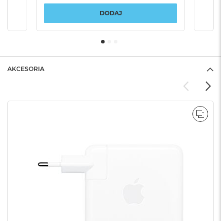
DODAJ
AKCESORIA
POR