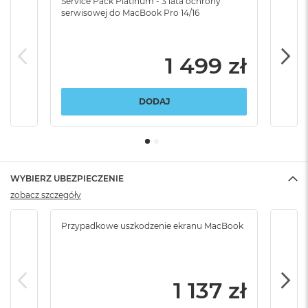
Service Pack Platinum - 3 lata ochrony
Serv
serwisowej do MacBook Pro 14/16
serw
1 499 zł
DODAJ
WYBIERZ UBEZPIECZENIE
zobacz szczegóły
Przypadkowe uszkodzenie ekranu MacBook
Krad
podr
1 137 zł