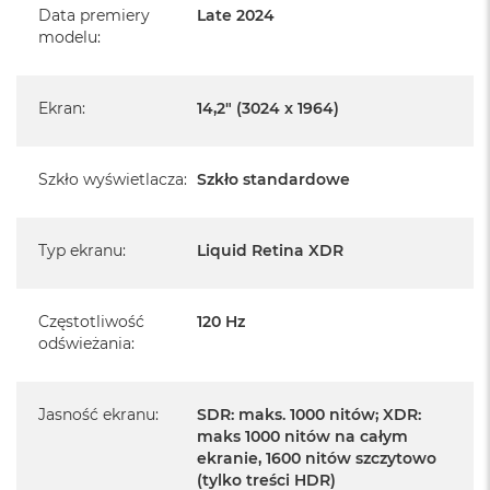
MacBook Pro jest nowy
Data premiery
Late 2024
modelu
:
Pochodzi od polskiego, oficjalnego dystrybutora Apple.
Posiada pełną, 12 miesięczną gwarancję
Ekran
:
14,2" (3024 x 1964)
producenta
Realizowaną w każdym autoryzowanym punkcie
Szkło wyświetlacza
:
Szkło standardowe
serwisowym Apple na terenie całego świata.
Istnieje możliwość przedłużenia gwarancji producenta.
Szczegółowe informacje na ten temat uzyskają Państwo
Typ ekranu
:
Liquid Retina XDR
kontaktując się z naszym handlowcem.
Posiada fabryczne opakowanie
Częstotliwość
120 Hz
odświeżania
:
Posiada system operacyjny macOS w języku
polskim oraz polskie menu
Jasność ekranu
:
SDR: maks. 1000 nitów; XDR:
Język polski wybieramy przy pierwszym uruchomieniu
maks 1000 nitów na całym
urządzenia.
ekranie, 1600 nitów szczytowo
(tylko treści HDR)