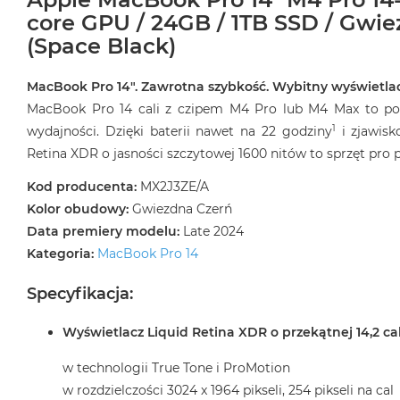
core GPU / 24GB / 1TB SSD / Gwie
(Space Black)
MacBook Pro 14″. Zawrotna szybkość. Wybitny wyświetlac
MacBook Pro 14 cali z czipem M4 Pro lub M4 Max to pot
1
wydajności. Dzięki baterii nawet na 22 godziny
i zjawisk
Retina XDR o jasności szczytowej 1600 nitów to sprzęt pr
Kod producenta:
MX2J3ZE/A
Kolor obudowy:
Gwiezdna Czerń
Data premiery modelu:
Late 2024
Kategoria:
MacBook Pro 14
Specyfikacja:
Wyświetlacz Liquid Retina XDR o przekątnej 14,2 ca
w technologii True Tone i ProMotion
w rozdzielczości 3024 x 1964 pikseli, 254 pikseli na cal