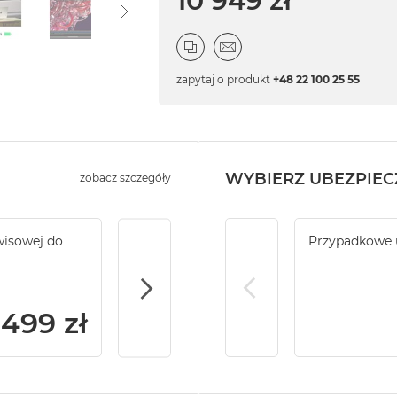
10 949 zł
zapytaj o produkt
+48 22 100 25 55
WYBIERZ UBEZPIEC
zobacz szczegóły
wisowej do
Service Pack Platinum PRO - 4 lata ochr
Przypadkowe 
do MacBook Pro 14/16
 499 zł