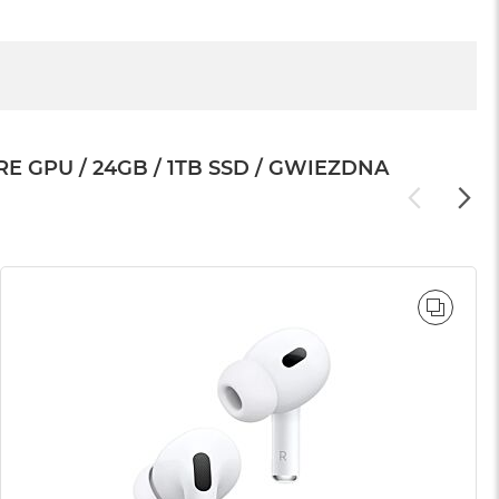
 GPU / 24GB / 1TB SSD / GWIEZDNA
WNAJ
PORÓ