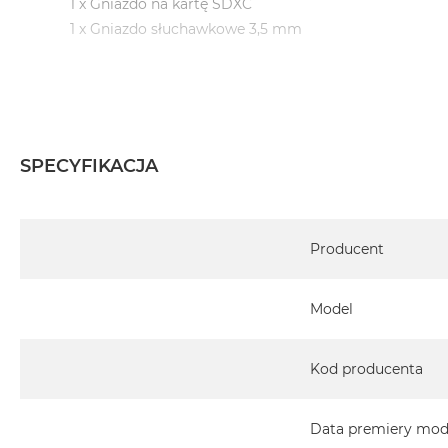
1 x Gniazdo na kartę SDXC
1 x Gniazdo słuchawkowe 3,5 mm
System operacyjny macOS Sequoia
- lub nowszy, z darmową aktualizacją.
SPECYFIKACJA
Informacje o produkcie:
Specyfikacja
MacBook Pro jest nowy
Producent
Pochodzi od polskiego, oficjalnego dystrybutora Appl
Model
Posiada pełną, 12 miesięczną gwarancję producent
Realizowaną w każdym autoryzowanym punkcie s
Kod producenta
całego świata.
Istnieje możliwość przedłużenia gwarancji producen
Data premiery mod
ten temat uzyskają Państwo kontaktując się z naszy