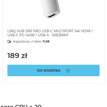
LINQ HUB 3IN1 PRO USB-C MULTIPORT /4K HDMI /
USB-C PD 140W / USB-A - SREBRNY
Najszybciej u Ciebie:
11.08
189 zł
DO KOSZYKA
-core CPU + 20-