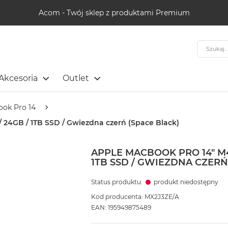
Acom - Twój sklep z produktami Premium
Szukaj
Akcesoria
Outlet
ok Pro 14
/ 24GB / 1TB SSD / Gwiezdna czerń (Space Black)
APPLE MACBOOK PRO 14" M4
1TB SSD / GWIEZDNA CZERŃ
Status produktu:
produkt niedostępny
Kod producenta: MX2J3ZE/A
EAN: 195949875489