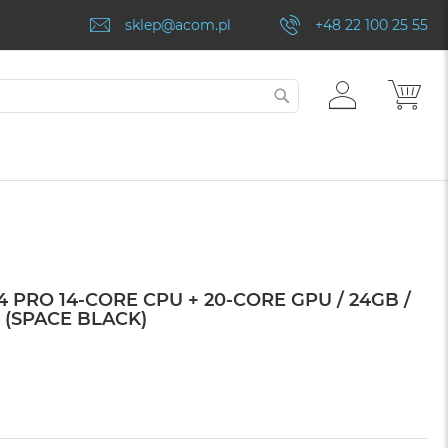
sklep@acom.pl
+48 22 100 25 55
ZALOGUJ
MÓJ
SZUKAJ
SIĘ
 PRO 14-CORE CPU + 20-CORE GPU / 24GB /
 (SPACE BLACK)