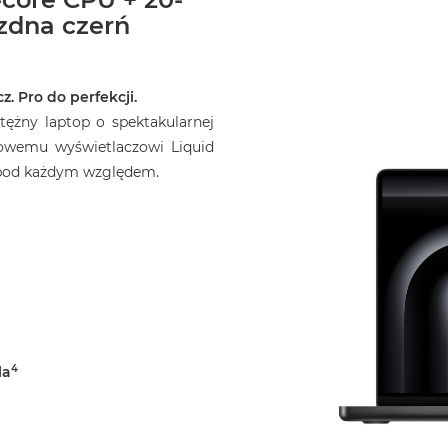
zdna czerń
z. Pro do perfekcji.
ężny laptop o spektakularnej
owemu wyświetlaczowi Liquid
o pod każdym względem.
4
la