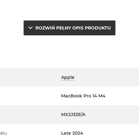
ROZWIŃ PEŁNY OPIS PRODUKTU
Apple
e.
MacBook Pro 14 M4
a
erwisowym Apple na terenie
MX2J3ZE/A
ta. Szczegółowe informacje na
elu
Late 2024
m handlowcem.