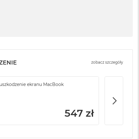
ZENIE
zobacz szczegóły
ony serwisowej
uszkodzenie ekranu MacBook
Kradzież ki
1 999 zł
547 zł