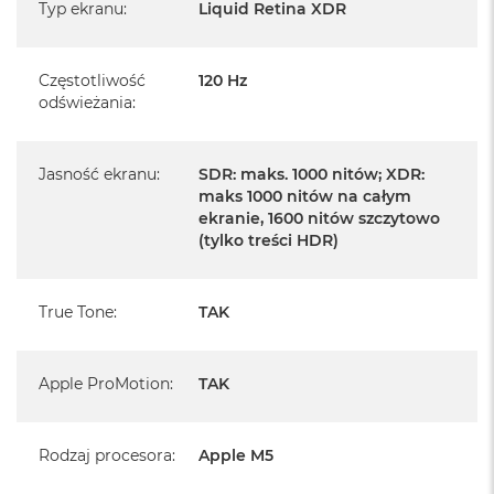
serwisowym Apple na terenie całego świata.
Typ ekranu
:
Liquid Retina XDR
Istnieje możliwość przedłużenia gwarancji producenta.
Szczegółowe informacje na ten temat uzyskają Państwo
Częstotliwość
120 Hz
kontaktując się z naszym handlowcem.
odświeżania
:
Posiada fabryczne zafoliowane opakowanie
Posiada system operacyjny macOS w języku
Jasność ekranu
:
SDR: maks. 1000 nitów; XDR:
polskim oraz polskie menu
maks 1000 nitów na całym
ekranie, 1600 nitów szczytowo
Język polski wybieramy przy pierwszym uruchomieniu
(tylko treści HDR)
urządzenia.
Zawartość zestawu:
True Tone
:
TAK
14 -calowy MacBook Pro
Apple ProMotion
:
TAK
Przewód USB-C na MagSafe 3 do ładowania (2m)
UWAGA: Brak zasilacza w zestawie
Rodzaj procesora
:
Apple M5