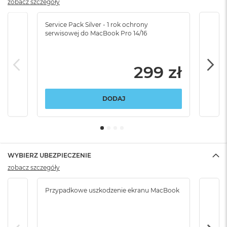
zobacz szczegóły
Service Pack Silver - 1 rok ochrony
Servi
serwisowej do MacBook Pro 14/16
serw
299 zł
DODAJ
WYBIERZ UBEZPIECZENIE
zobacz szczegóły
Przypadkowe uszkodzenie ekranu MacBook
Przy
włam