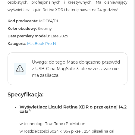
osobistych, profesjonalnych i kreatywnych. Ma olśniewający
1
wyświetlacz Liquid Retina XDR i baterię nawet na 24 godziny
.
Kod producenta:
MDE64/D1
Kolor obudowy:
Srebrny
Data premiery modelu:
Late 2025
Kategoria:
MacBook Pro 14
Uwaga: do tego Maca dołączono przewód
z USB‑C na MagSafe 3, ale w zestawie nie
ma zasilacza.
Specyfikacja:
Wyświetlacz Liquid Retina XDR o przekątnej 14,2
4
cala
w technologii True Tone i ProMotion
w rozdzielczości 3024 x 1964 pikseli, 254 pikseli na cal