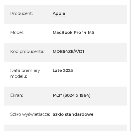
1 x Gniazdo na kartę SDXC
Specyfikacja
1 x Gniazdo słuchawkowe 3,5 mm
Producent
:
Apple
System operacyjny macOS Sequoia
Model
:
MacBook Pro 14 M5
- lub nowszy, z darmową aktualizacją.
Kod producenta
:
MDE64ZE/A/D1
Data premiery
Late 2025
Informacje o produkcie:
modelu
:
MacBook Pro jest nowy
Ekran
:
14,2" (3024 x 1964)
Pochodzi od polskiego, oficjalnego dystrybutora Apple.
Posiada pełną, 12 miesięczną gwarancję
producenta
Szkło wyświetlacza
:
Szkło standardowe
Realizowaną w każdym autoryzowanym punkcie