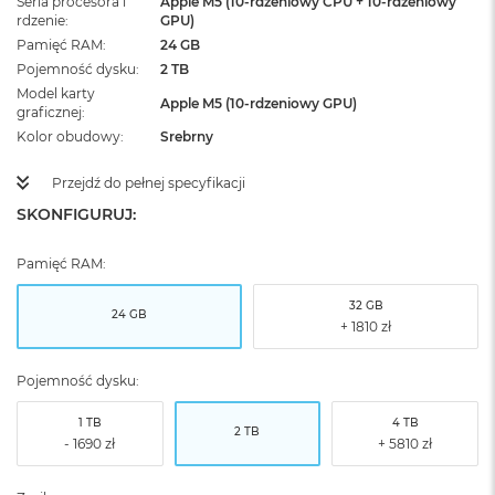
Seria procesora i
Apple M5 (10-rdzeniowy CPU + 10-rdzeniowy
rdzenie
GPU)
Pamięć RAM
24 GB
Pojemność dysku
2 TB
Model karty
Apple M5 (10-rdzeniowy GPU)
graficznej
Kolor obudowy
Srebrny
Przejdź do pełnej specyfikacji
SKONFIGURUJ:
Pamięć RAM:
32 GB
24 GB
Pojemność dysku:
1 TB
4 TB
2 TB