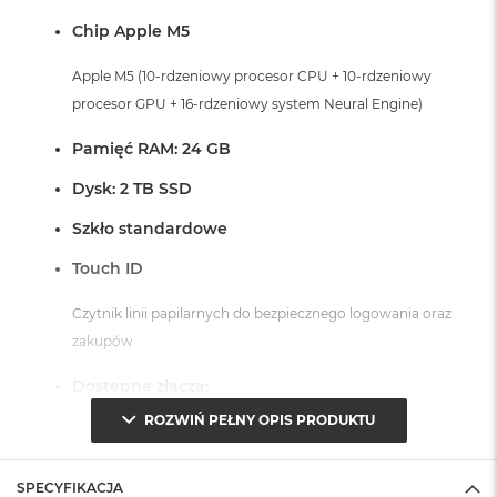
Chip Apple M5
Apple M5 (10-rdzeniowy procesor CPU + 10-rdzeniowy
procesor GPU + 16-rdzeniowy system Neural Engine)
Pamięć RAM: 24 GB
Dysk: 2 TB SSD
Szkło standardowe
Touch ID
Czytnik linii papilarnych do bezpiecznego logowania oraz
zakupów
Dostępne złącza:
ROZWIŃ PEŁNY OPIS PRODUKTU
3 x Thunderbolt 4 (USB-C)
1 x Port HDMI
1 x Port MagSafe 3
SPECYFIKACJA