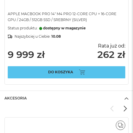
APPLE MACBOOK PRO 14" M4 PRO 12-CORE CPU + 16-CORE
GPU / 24GB / 512GB SSD / SREBRNY (SILVER)
Status produktu:
dostępny w magazynie
Najszybciej u Ciebie:
10.08
Rata już od:
9 999 zł
262 zł
DO KOSZYKA
AKCESORIA
POR