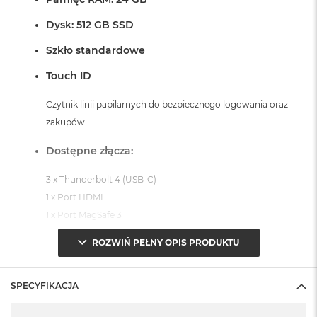
Dysk: 512 GB SSD
Szkło standardowe
Touch ID
Czytnik linii papilarnych do bezpiecznego logowania oraz
zakupów
Dostępne złącza:
3 x Thunderbolt 4 (USB-C)
1 x Port HDMI
1 x Port MagSafe 3
1 x Gniazdo na kartę SDXC
ROZWIŃ PEŁNY OPIS PRODUKTU
1 x Gniazdo słuchawkowe 3,5 mm
System operacyjny macOS Sequoia
SPECYFIKACJA
- lub nowszy, z darmową aktualizacją.
Specyfikacja