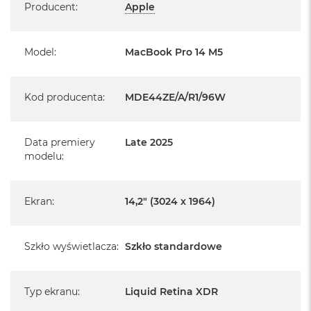
Producent
:
Apple
Model
:
MacBook Pro 14 M5
Informacje o produkcie:
Kod producenta
:
MDE44ZE/A/R1/96W
MacBook Pro jest nowy
Pochodzi od polskiego, oficjalnego dystrybutora Apple.
Data premiery
Late 2025
modelu
:
Posiada pełną, 12 miesięczną gwarancję
producenta
Ekran
:
14,2" (3024 x 1964)
Realizowaną w każdym autoryzowanym punkcie
serwisowym Apple na terenie całego świata.
Istnieje możliwość przedłużenia gwarancji producenta.
Szkło wyświetlacza
:
Szkło standardowe
Szczegółowe informacje na ten temat uzyskają Państwo
kontaktując się z naszym handlowcem.
Typ ekranu
:
Liquid Retina XDR
Posiada fabryczne zafoliowane opakowanie