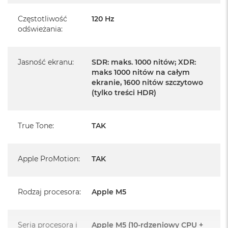
Posiada system operacyjny macOS w języku
polskim oraz polskie menu
Częstotliwość
120 Hz
odświeżania
:
Język polski wybieramy przy pierwszym uruchomieniu
urządzenia.
Jasność ekranu
:
SDR: maks. 1000 nitów; XDR:
maks 1000 nitów na całym
Zawartość zestawu:
ekranie, 1600 nitów szczytowo
(tylko treści HDR)
14 -calowy MacBook Pro
Przewód USB-C na MagSafe 3 do ładowania (2m)
True Tone
:
TAK
Zasilacz USB‑C o mocy 96 W
Apple ProMotion
:
TAK
Rodzaj procesora
:
Apple M5
Układ klawiatury:
MacBook posiada układ klawiatury widoczny na zdjęciu - jest to
Seria procesora i
Apple M5 (10-rdzeniowy CPU +
układ ISO - Angielski PL