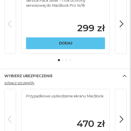
Service Pack Silver - 1 rok ochrony
Servi
serwisowej do MacBook Pro 14/16
serw
299 zł
DODAJ
WYBIERZ UBEZPIECZENIE
zobacz szczegóły
Przypadkowe uszkodzenie ekranu MacBook
Przy
włam
470 zł