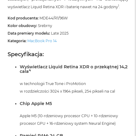
1
wyświetlacz Liquid Retina XDR i baterię nawet na 24 godziny
.
Kod producenta:
MDE44/R1/96W
Kolor obudowy:
Srebrny
Data premiery modelu:
Late 2025
Kategoria:
MacBook Pro 14
Specyfikacja:
Wyświetlacz Liquid Retina XDR o przekątnej 14,2
4
cala
w technologii True Tone i ProMotion
w rozdzielczości 3024 x 1964 pikseli, 254 pikseli na cal
Chip Apple M5
Apple M5 (10-rdzeniowy procesor CPU + 10-rdzeniowy
procesor GPU + 16-rdzeniowy system Neural Engine)
Pamięć RAM: 24 GB