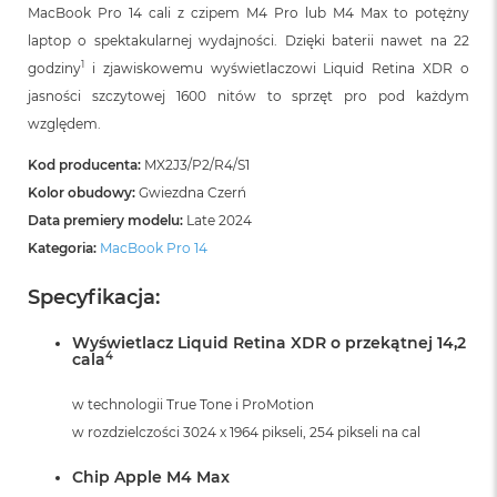
MacBook Pro 14 cali z czipem M4 Pro lub M4 Max to potężny
laptop o spektakularnej wydajności. Dzięki baterii nawet na 22
1
godziny
i zjawiskowemu wyświetlaczowi Liquid Retina XDR o
jasności szczytowej 1600 nitów to sprzęt pro pod każdym
względem.
Kod producenta:
MX2J3/P2/R4/S1
Kolor obudowy:
Gwiezdna Czerń
Data premiery modelu:
Late 2024
Kategoria:
MacBook Pro 14
Specyfikacja:
Wyświetlacz Liquid Retina XDR o przekątnej 14,2
4
cala
w technologii True Tone i ProMotion
w rozdzielczości 3024 x 1964 pikseli, 254 pikseli na cal
Chip Apple M4 Max