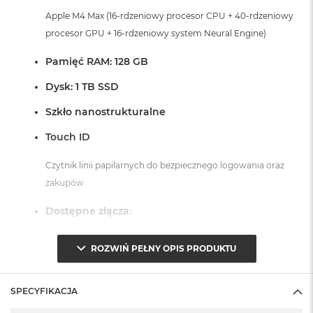
Apple M4 Max (16-rdzeniowy procesor CPU + 40-rdzeniowy
procesor GPU + 16-rdzeniowy system Neural Engine)
Pamięć RAM: 128 GB
Dysk: 1 TB SSD
Szkło nanostrukturalne
Touch ID
Czytnik linii papilarnych do bezpiecznego logowania oraz
zakupów
Dostępne złącza:
3 x Thunderbolt 5 (USB-C)
ROZWIŃ PEŁNY OPIS PRODUKTU
1 x Port HDMI
1 x Port MagSafe 3
SPECYFIKACJA
1 x Gniazdo na kartę SDXC
1 x Gniazdo słuchawkowe 3,5 mm