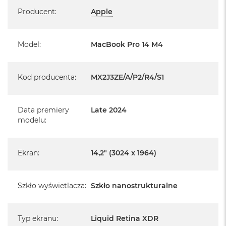
Specyfikacja
Producent
:
Apple
System operacyjny macOS Sequoia
- lub nowszy, z darmową aktualizacją.
Model
:
MacBook Pro 14 M4
Kod producenta
:
MX2J3ZE/A/P2/R4/S1
Informacje o produkcie:
Data premiery
Late 2024
modelu
:
MacBook Pro jest nowy
Pochodzi od polskiego, oficjalnego dystrybutora Apple.
Ekran
:
14,2" (3024 x 1964)
Posiada pełną, 12 miesięczną gwarancję
producenta
Szkło wyświetlacza
:
Szkło nanostrukturalne
Realizowaną w każdym autoryzowanym punkcie
serwisowym Apple na terenie całego świata.
Istnieje możliwość przedłużenia gwarancji producenta.
Typ ekranu
:
Liquid Retina XDR