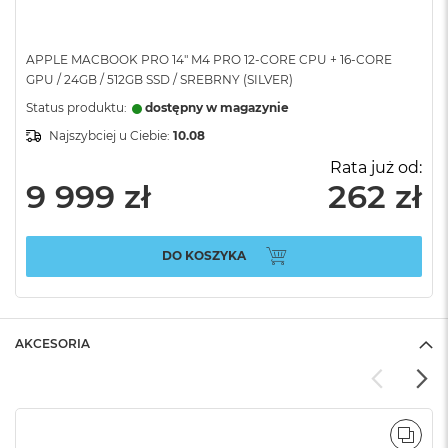
APPLE MACBOOK PRO 14" M4 PRO 12-CORE CPU + 16-CORE
GPU / 24GB / 512GB SSD / SREBRNY (SILVER)
Status produktu:
dostępny w magazynie
Najszybciej u Ciebie:
10.08
Rata już od:
9 999 zł
262 zł
DO KOSZYKA
AKCESORIA
POR