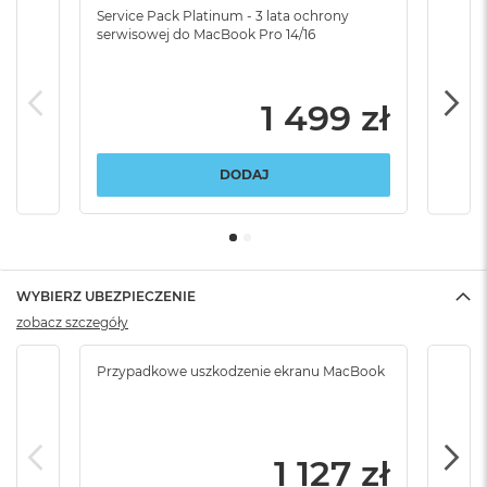
Service Pack Platinum - 3 lata ochrony
Serv
serwisowej do MacBook Pro 14/16
serw
1 499 zł
DODAJ
WYBIERZ UBEZPIECZENIE
zobacz szczegóły
Przypadkowe uszkodzenie ekranu MacBook
Krad
podr
1 127 zł