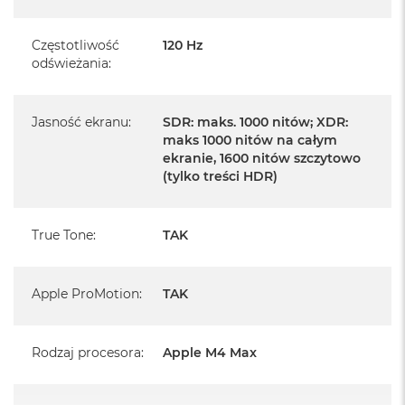
Szczegółowe informacje na ten temat uzyskają Państwo
kontaktując się z naszym handlowcem.
Częstotliwość
120 Hz
odświeżania
:
Posiada fabryczne opakowanie
Posiada system operacyjny macOS w języku
polskim oraz polskie menu
Jasność ekranu
:
SDR: maks. 1000 nitów; XDR:
maks 1000 nitów na całym
Język polski wybieramy przy pierwszym uruchomieniu
ekranie, 1600 nitów szczytowo
urządzenia.
(tylko treści HDR)
Zawartość zestawu:
True Tone
:
TAK
14 -calowy MacBook Pro
Przewód USB-C na MagSafe 3 do ładowania (2m)
Apple ProMotion
:
TAK
Zasilacz USB‑C o mocy 96 W
Rodzaj procesora
:
Apple M4 Max