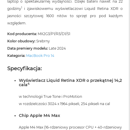
laptop o spektakularnej wydajności. Dzięki baterii nawet na 22
1
godziny
i zjawiskowemu wyświetlaczowi Liquid Retina XDR o
jasności szczytowej 1600 nitów to sprzęt pro pod każdym
względem.
Kod producenta:
MX2G3/P1/R3/D1/S1
Kolor obudowy:
Srebrny
Data premiery modelu:
Late 2024
Kategoria:
MacBook Pro 14
Specyfikacja:
Wyświetlacz Liquid Retina XDR o przekątnej 14,2
4
cala
w technologii True Tone i ProMotion
w rozdzielczości 3024 x 1964 pikseli, 254 pikseli na cal
Chip Apple M4 Max
Apple M4 Max (16-rdzeniowy procesor CPU + 40-rdzeniowy