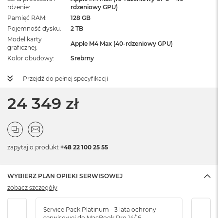
rdzenie
rdzeniowy GPU)
Pamięć RAM
128 GB
Pojemność dysku
2 TB
Model karty
Apple M4 Max (40-rdzeniowy GPU)
graficznej
Kolor obudowy
Srebrny
Przejdź do pełnej specyfikacji
24 349 zł
zapytaj o produkt
+48 22 100 25 55
WYBIERZ PLAN OPIEKI SERWISOWEJ
zobacz szczegóły
Service Pack Platinum - 3 lata ochrony
Serv
serwisowej do MacBook Pro 14/16
serw