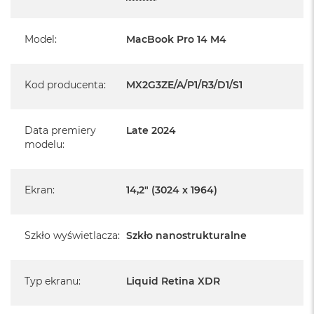
System operacyjny macOS Sequoia
- lub nowszy, z darmową aktualizacją.
Model
:
MacBook Pro 14 M4
Kod producenta
:
MX2G3ZE/A/P1/R3/D1/S1
Informacje o produkcie:
Data premiery
Late 2024
modelu
:
MacBook Pro jest nowy
Pochodzi od polskiego, oficjalnego dystrybutora Apple.
Ekran
:
14,2" (3024 x 1964)
Posiada pełną, 12 miesięczną gwarancję
producenta
Szkło wyświetlacza
:
Szkło nanostrukturalne
Realizowaną w każdym autoryzowanym punkcie
serwisowym Apple na terenie całego świata.
Istnieje możliwość przedłużenia gwarancji producenta.
Typ ekranu
:
Liquid Retina XDR
Szczegółowe informacje na ten temat uzyskają Państwo
kontaktując się z naszym handlowcem.