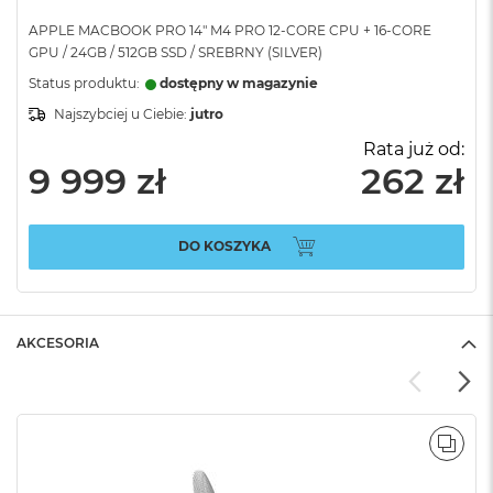
APPLE MACBOOK PRO 14" M4 PRO 12-CORE CPU + 16-CORE
GPU / 24GB / 512GB SSD / SREBRNY (SILVER)
Status produktu:
dostępny w magazynie
Najszybciej u Ciebie:
jutro
Rata już od:
9 999 zł
262 zł
DO KOSZYKA
AKCESORIA
POR