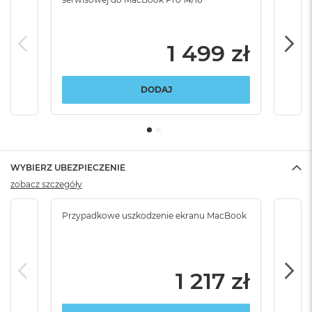
1 499 zł
DODAJ
WYBIERZ UBEZPIECZENIE
zobacz szczegóły
Przypadkowe uszkodzenie ekranu MacBook
Krad
podr
1 217 zł