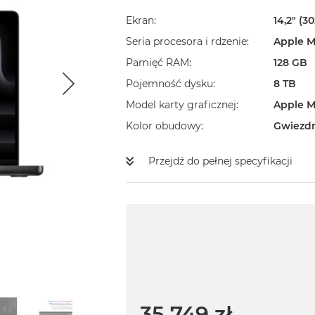
Ekran
14,2" (3
Seria procesora i rdzenie
Apple M
Pamięć RAM
128 GB
Pojemność dysku
8 TB
Model karty graficznej
Apple M
Kolor obudowy
Gwiezd
Przejdź do pełnej specyfikacji
35 749 zł