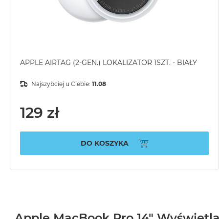
APPLE AIRTAG (2-GEN.) LOKALIZATOR 1SZT. - BIAŁY
Najszybciej u Ciebie:
11.08
129 zł
DO KOSZYKA
Apple MacBook Pro 14" Wyświetl