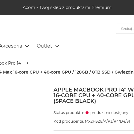
Acom - Twój sklep z produktami Premium
Szukaj
Akcesoria
Outlet
ok Pro 14
 Max 16-core CPU + 40-core GPU / 128GB / 8TB SSD / Gwiezdn
APPLE MACBOOK PRO 14" 
16-CORE CPU + 40-CORE GPU
(SPACE BLACK)
Status produktu:
produkt niedostępny
Kod producenta: MX2H3ZE/A/P3/R4/D4/S1