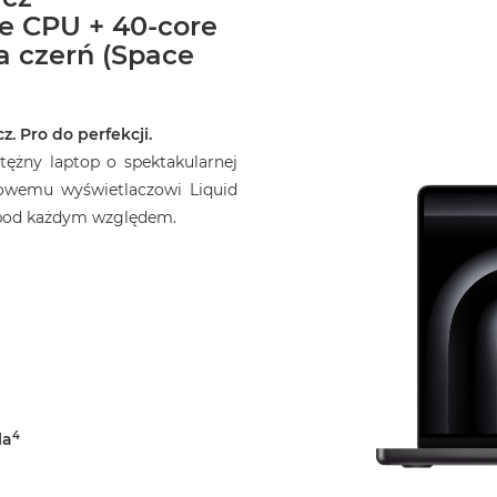
re CPU + 40-core
a czerń (Space
z. Pro do perfekcji.
ężny laptop o spektakularnej
owemu wyświetlaczowi Liquid
o pod każdym względem.
4
la