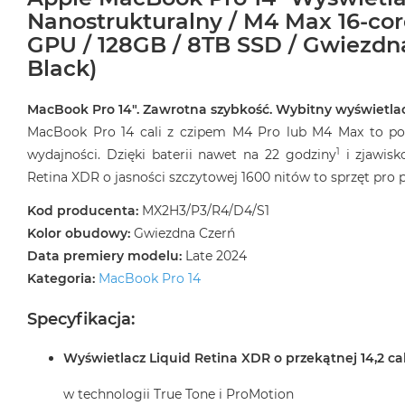
Nanostrukturalny / M4 Max 16-co
GPU / 128GB / 8TB SSD / Gwiezdn
Black)
MacBook Pro 14″. Zawrotna szybkość. Wybitny wyświetlac
MacBook Pro 14 cali z czipem M4 Pro lub M4 Max to pot
1
wydajności. Dzięki baterii nawet na 22 godziny
i zjawisk
Retina XDR o jasności szczytowej 1600 nitów to sprzęt pr
Kod producenta:
MX2H3/P3/R4/D4/S1
Kolor obudowy:
Gwiezdna Czerń
Data premiery modelu:
Late 2024
Kategoria:
MacBook Pro 14
Specyfikacja:
Wyświetlacz Liquid Retina XDR o przekątnej 14,2 ca
w technologii True Tone i ProMotion