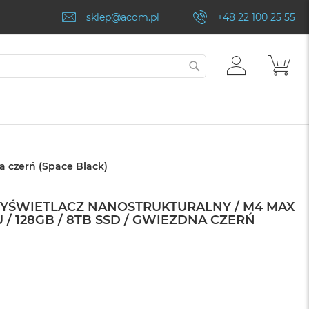
sklep@acom.pl
+48 22 100 25 55
ZALOGUJ
MÓJ
SZUKAJ
SIĘ
a czerń (Space Black)
WYŚWIETLACZ NANOSTRUKTURALNY / M4 MAX
 / 128GB / 8TB SSD / GWIEZDNA CZERŃ