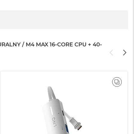
LNY / M4 MAX 16-CORE CPU + 40-
WNAJ
PORÓ