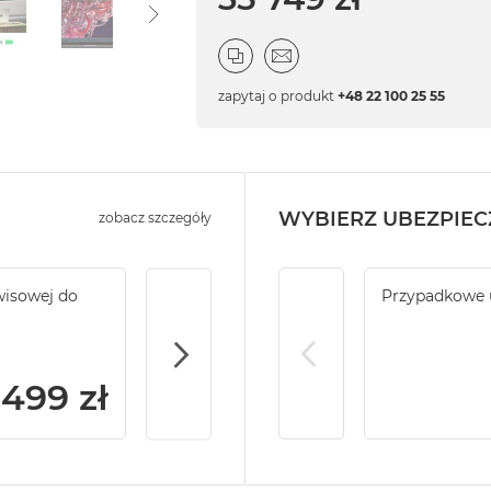
zapytaj o produkt
+48 22 100 25 55
WYBIERZ UBEZPIEC
zobacz szczegóły
wisowej do
Service Pack Platinum PRO - 4 lata ochr
Przypadkowe 
do MacBook Pro 14/16
 499 zł