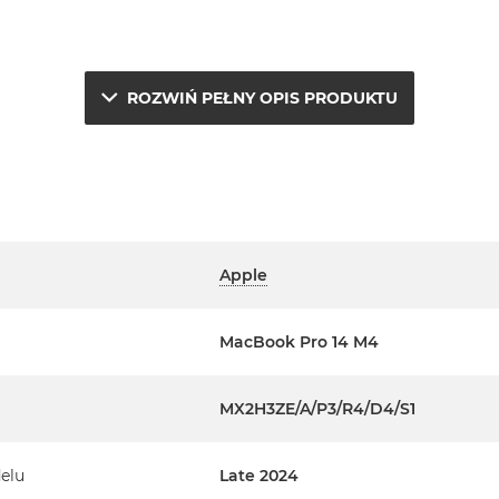
ROZWIŃ PEŁNY OPIS PRODUKTU
Apple
MacBook Pro 14 M4
e.
a
MX2H3ZE/A/P3/R4/D4/S1
erwisowym Apple na terenie
elu
Late 2024
ta. Szczegółowe informacje na