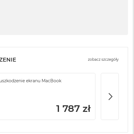
ZENIE
zobacz szczegóły
ony serwisowej
uszkodzenie ekranu MacBook
Brak ubezpi
1 999 zł
1 787 zł