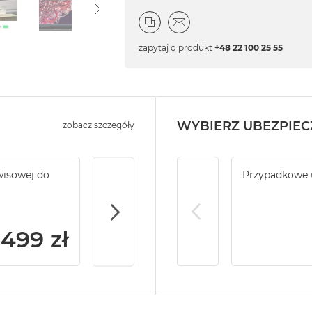
zapytaj o produkt
+48 22 100 25 55
WYBIERZ UBEZPIEC
zobacz szczegóły
wisowej do
Service Pack Platinum PRO - 4 lata ochr
Przypadkowe 
do MacBook Pro 14/16
 499 zł