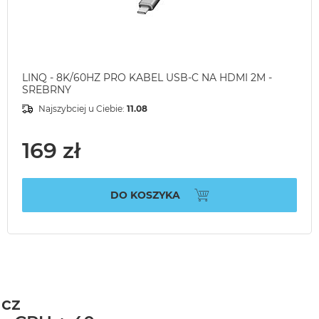
LINQ - 8K/60HZ PRO KABEL USB-C NA HDMI 2M -
SREBRNY
Najszybciej u Ciebie:
11.08
169 zł
DO KOSZYKA
acz