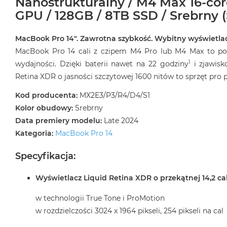
Nanostrukturalny / M4 Max 16-co
GPU / 128GB / 8TB SSD / Srebrny (
MacBook Pro 14″. Zawrotna szybkość. Wybitny wyświetlac
MacBook Pro 14 cali z czipem M4 Pro lub M4 Max to pot
1
wydajności. Dzięki baterii nawet na 22 godziny
i zjawisk
Retina XDR o jasności szczytowej 1600 nitów to sprzęt pr
Kod producenta:
MX2E3/P3/R4/D4/S1
Kolor obudowy:
Srebrny
Data premiery modelu:
Late 2024
Kategoria:
MacBook Pro 14
Specyfikacja:
Wyświetlacz Liquid Retina XDR o przekątnej 14,2 ca
w technologii True Tone i ProMotion
w rozdzielczości 3024 x 1964 pikseli, 254 pikseli na cal