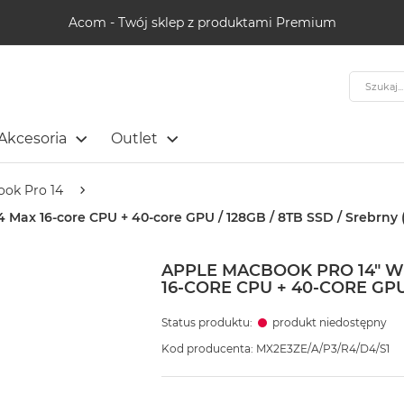
Acom - Twój sklep z produktami Premium
Szukaj
Akcesoria
Outlet
ok Pro 14
Max 16-core CPU + 40-core GPU / 128GB / 8TB SSD / Srebrny (
APPLE MACBOOK PRO 14" 
16-CORE CPU + 40-CORE GPU 
Status produktu:
produkt niedostępny
Kod producenta: MX2E3ZE/A/P3/R4/D4/S1