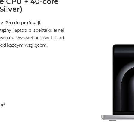
re CPU + 40-core
Silver)
z. Pro do perfekcji.
ężny laptop o spektakularnej
owemu wyświetlaczowi Liquid
o pod każdym względem.
4
la