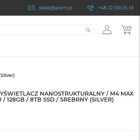
sklep@acom.pl
+48 22 100 25 55
ZALOGUJ
MÓJ
SZUKAJ
SIĘ
Silver)
WYŚWIETLACZ NANOSTRUKTURALNY / M4 MAX
/ 128GB / 8TB SSD / SREBRNY (SILVER)