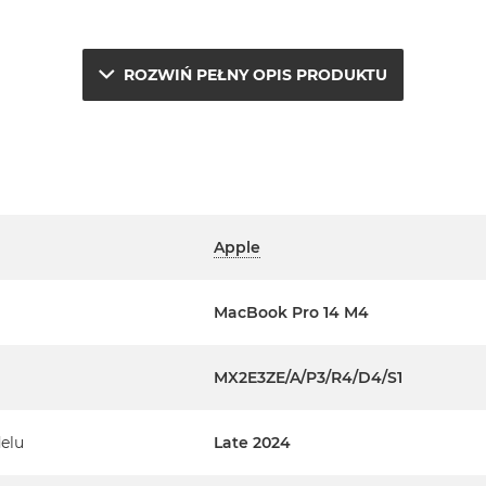
ROZWIŃ PEŁNY OPIS PRODUKTU
Apple
e.
MacBook Pro 14 M4
a
erwisowym Apple na terenie
MX2E3ZE/A/P3/R4/D4/S1
ta. Szczegółowe informacje na
elu
Late 2024
m handlowcem.