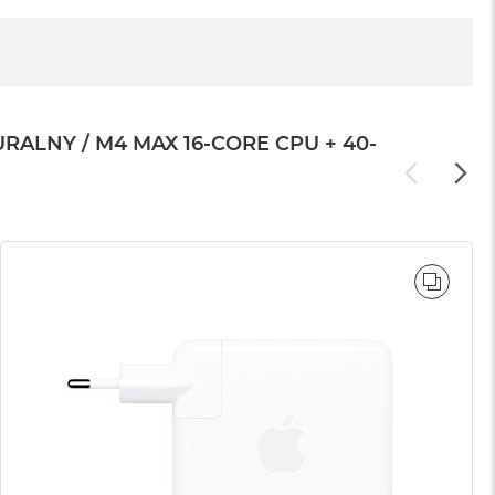
LNY / M4 MAX 16-CORE CPU + 40-
WNAJ
PORÓ