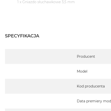
1 x Gniazdo słuchawkowe 3,5 mm
System operacyjny macOS Sequoia
- lub nowszy, z darmową aktualizacją.
SPECYFIKACJA
Informacje o produkcie:
Specyfikacja
MacBook Pro jest nowy
Producent
Pochodzi od polskiego, oficjalnego dystrybutora Appl
Model
Posiada pełną, 12 miesięczną gwarancję producent
Realizowaną w każdym autoryzowanym punkcie s
Kod producenta
całego świata.
Istnieje możliwość przedłużenia gwarancji producen
Data premiery mod
ten temat uzyskają Państwo kontaktując się z naszy