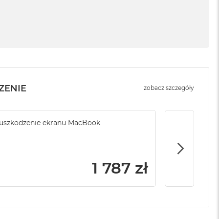
ZENIE
zobacz szczegóły
ony serwisowej
uszkodzenie ekranu MacBook
Brak ubezpi
1 999 zł
1 787 zł