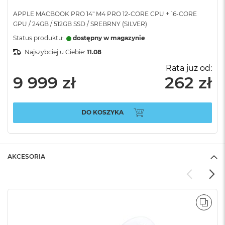
APPLE MACBOOK PRO 14" M4 PRO 12-CORE CPU + 16-CORE
GPU / 24GB / 512GB SSD / SREBRNY (SILVER)
Status produktu:
dostępny w magazynie
Najszybciej u Ciebie:
11.08
Rata już od:
9 999 zł
262 zł
DO KOSZYKA
AKCESORIA
POR