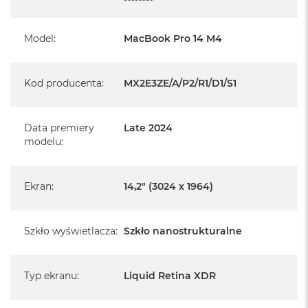
System operacyjny macOS Sequoia
- lub nowszy, z darmową aktualizacją.
Model
:
MacBook Pro 14 M4
Kod producenta
:
MX2E3ZE/A/P2/R1/D1/S1
Informacje o produkcie:
Data premiery
Late 2024
modelu
:
MacBook Pro jest nowy
Pochodzi od polskiego, oficjalnego dystrybutora Apple.
Ekran
:
14,2" (3024 x 1964)
Posiada pełną, 12 miesięczną gwarancję
producenta
Szkło wyświetlacza
:
Szkło nanostrukturalne
Realizowaną w każdym autoryzowanym punkcie
serwisowym Apple na terenie całego świata.
Istnieje możliwość przedłużenia gwarancji producenta.
Typ ekranu
:
Liquid Retina XDR
Szczegółowe informacje na ten temat uzyskają Państwo
kontaktując się z naszym handlowcem.