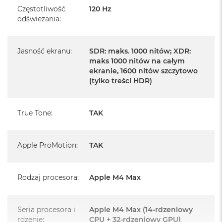
Częstotliwość
120 Hz
odświeżania
:
Posiada fabryczne opakowanie
Posiada system operacyjny macOS w języku
polskim oraz polskie menu
Jasność ekranu
:
SDR: maks. 1000 nitów; XDR:
maks 1000 nitów na całym
Język polski wybieramy przy pierwszym uruchomieniu
ekranie, 1600 nitów szczytowo
urządzenia.
(tylko treści HDR)
Zawartość zestawu:
True Tone
:
TAK
14 -calowy MacBook Pro
Przewód USB-C na MagSafe 3 do ładowania (2m)
Apple ProMotion
:
TAK
Zasilacz USB‑C o mocy 96 W
Rodzaj procesora
:
Apple M4 Max
Seria procesora i
Apple M4 Max (14-rdzeniowy
Układ klawiatury:
rdzenie
:
CPU + 32-rdzeniowy GPU)