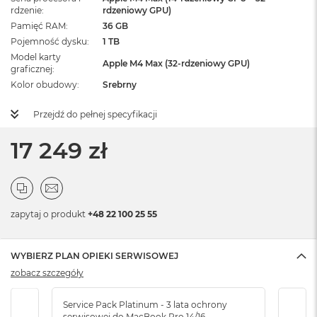
rdzenie
rdzeniowy GPU)
Pamięć RAM
36 GB
Pojemność dysku
1 TB
Model karty
Apple M4 Max (32-rdzeniowy GPU)
graficznej
Kolor obudowy
Srebrny
Przejdź do pełnej specyfikacji
17 249 zł
zapytaj o produkt
+48 22 100 25 55
WYBIERZ PLAN OPIEKI SERWISOWEJ
zobacz szczegóły
Service Pack Platinum - 3 lata ochrony
Serv
serwisowej do MacBook Pro 14/16
serw