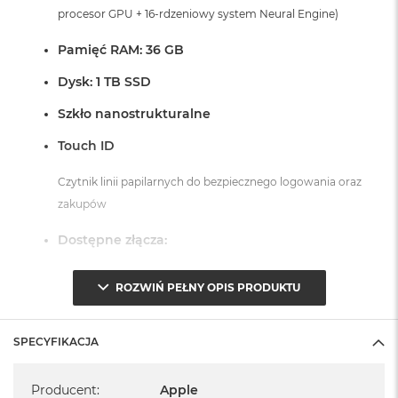
procesor GPU + 16-rdzeniowy system Neural Engine)
Pamięć RAM: 36 GB
Dysk: 1 TB SSD
Szkło nanostrukturalne
Touch ID
Czytnik linii papilarnych do bezpiecznego logowania oraz
zakupów
Dostępne złącza:
3 x Thunderbolt 5 (USB-C)
ROZWIŃ PEŁNY OPIS PRODUKTU
1 x Port HDMI
1 x Port MagSafe 3
SPECYFIKACJA
1 x Gniazdo na kartę SDXC
1 x Gniazdo słuchawkowe 3,5 mm
Specyfikacja
Producent
:
Apple