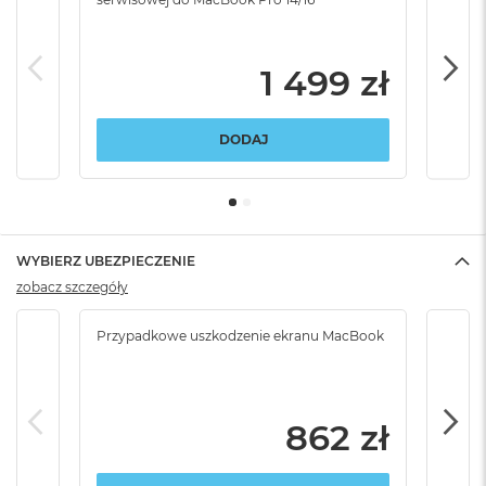
1 499 zł
DODAJ
WYBIERZ UBEZPIECZENIE
zobacz szczegóły
Przypadkowe uszkodzenie ekranu MacBook
Krad
podr
862 zł