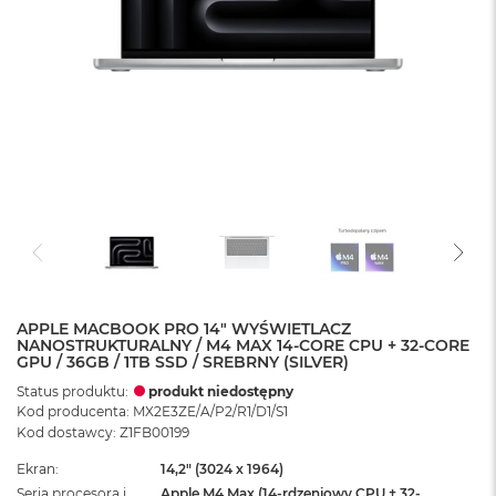
APPLE MACBOOK PRO 14" WYŚWIETLACZ
NANOSTRUKTURALNY / M4 MAX 14-CORE CPU + 32-CORE
GPU / 36GB / 1TB SSD / SREBRNY (SILVER)
Status produktu:
produkt niedostępny
Kod producenta: MX2E3ZE/A/P2/R1/D1/S1
Kod dostawcy: Z1FB00199
Ekran
14,2" (3024 x 1964)
Seria procesora i
Apple M4 Max (14-rdzeniowy CPU + 32-