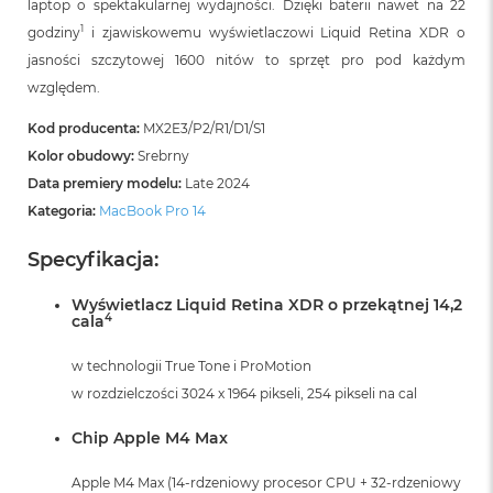
laptop o spektakularnej wydajności. Dzięki baterii nawet na 22
1
godziny
i zjawiskowemu wyświetlaczowi Liquid Retina XDR o
jasności szczytowej 1600 nitów to sprzęt pro pod każdym
względem.
Kod producenta:
MX2E3/P2/R1/D1/S1
Kolor obudowy:
Srebrny
Data premiery modelu:
Late 2024
Kategoria:
MacBook Pro 14
Specyfikacja:
Wyświetlacz Liquid Retina XDR o przekątnej 14,2
4
cala
w technologii True Tone i ProMotion
w rozdzielczości 3024 x 1964 pikseli, 254 pikseli na cal
Chip Apple M4 Max
Apple M4 Max (14-rdzeniowy procesor CPU + 32-rdzeniowy