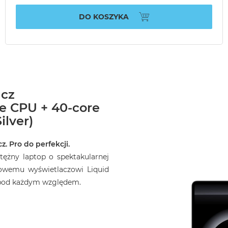
DO KOSZYKA
acz
re CPU + 40-core
ilver)
z. Pro do perfekcji.
ężny laptop o spektakularnej
owemu wyświetlaczowi Liquid
o pod każdym względem.