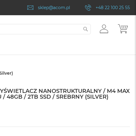
sklep@acom.pl
+48 22 100 25 55
ZALOGUJ
MÓJ
SZUKAJ
SIĘ
ilver)
WYŚWIETLACZ NANOSTRUKTURALNY / M4 MAX
/ 48GB / 2TB SSD / SREBRNY (SILVER)