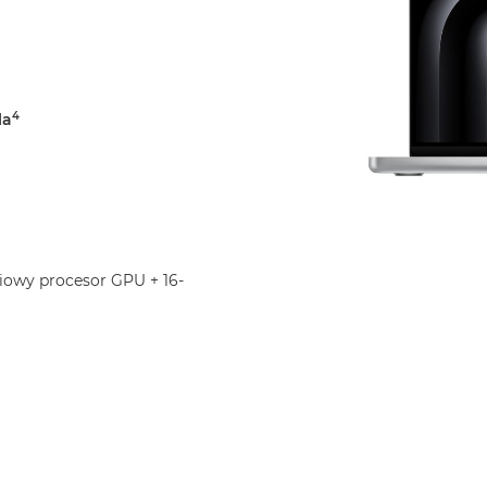
4
la
iowy procesor GPU + 16-