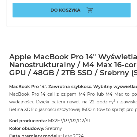
DO KOSZYKA
Apple MacBook Pro 14" Wyświetl
Nanostrukturalny / M4 Max 16-co
GPU / 48GB / 2TB SSD / Srebrny (S
MacBook Pro 14″. Zawrotna szybkość. Wybitny wyświetlac
MacBook Pro 14 cali z czipem M4 Pro lub M4 Max to pot
1
wydajności. Dzięki baterii nawet na 22 godziny
i zjawisk
Retina XDR o jasności szczytowej 1600 nitów to sprzęt pr
Kod producenta:
MX2E3/P3/R2/D2/S1
Kolor obudowy:
Srebrny
Data premiery modelu:
Late 2024