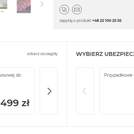
zapytaj o produkt
+48 22 100 25 55
WYBIERZ UBEZPIEC
zobacz szczegóły
wisowej do
Service Pack Platinum PRO - 4 lata ochr
Przypadkowe 
do MacBook Pro 14/16
 499 zł