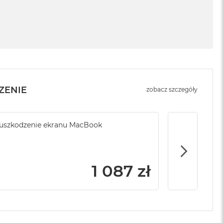
ZENIE
zobacz szczegóły
ony serwisowej
uszkodzenie ekranu MacBook
Kradzież ki
1 999 zł
1 087 zł