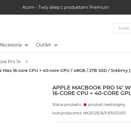
Acom - Twój sklep z produktami Premium
Szukaj
Akcesoria
Outlet
ok Pro 14
Max 16-core CPU + 40-core GPU / 48GB / 2TB SSD / Srebrny (S
APPLE MACBOOK PRO 14" 
16-CORE CPU + 40-CORE GPU 
Status produktu:
produkt niedostępny
Kod producenta: MX2E3ZE/A/P3/R2/D2/S1