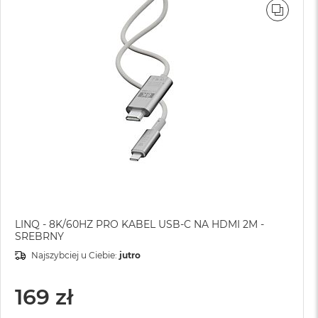
WNAJ
PORÓ
LINQ - 8K/60HZ PRO KABEL USB-C NA HDMI 2M -
SREBRNY
Najszybciej u Ciebie:
jutro
169 zł