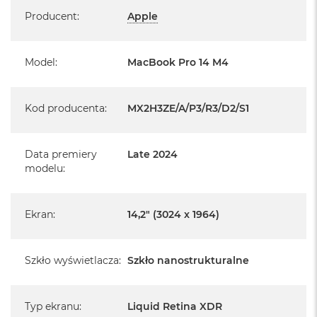
Specyfikacja
Producent
:
Apple
System operacyjny macOS Sequoia
- lub nowszy, z darmową aktualizacją.
Model
:
MacBook Pro 14 M4
Kod producenta
:
MX2H3ZE/A/P3/R3/D2/S1
Informacje o produkcie:
Data premiery
Late 2024
modelu
:
MacBook Pro jest nowy
Pochodzi od polskiego, oficjalnego dystrybutora Apple.
Ekran
:
14,2" (3024 x 1964)
Posiada pełną, 12 miesięczną gwarancję
producenta
Szkło wyświetlacza
:
Szkło nanostrukturalne
Realizowaną w każdym autoryzowanym punkcie
serwisowym Apple na terenie całego świata.
Istnieje możliwość przedłużenia gwarancji producenta.
Typ ekranu
:
Liquid Retina XDR