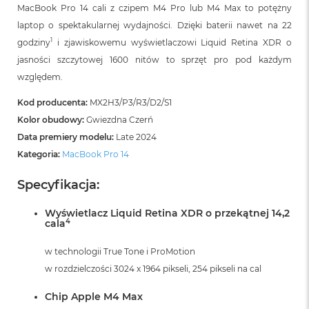
MacBook Pro 14 cali z czipem M4 Pro lub M4 Max to potężny
laptop o spektakularnej wydajności. Dzięki baterii nawet na 22
1
godziny
i zjawiskowemu wyświetlaczowi Liquid Retina XDR o
jasności szczytowej 1600 nitów to sprzęt pro pod każdym
względem.
Kod producenta:
MX2H3/P3/R3/D2/S1
Kolor obudowy:
Gwiezdna Czerń
Data premiery modelu:
Late 2024
Kategoria:
MacBook Pro 14
Specyfikacja:
Wyświetlacz Liquid Retina XDR o przekątnej 14,2
4
cala
w technologii True Tone i ProMotion
w rozdzielczości 3024 x 1964 pikseli, 254 pikseli na cal
Chip Apple M4 Max