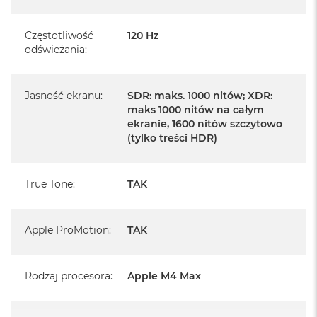
Szczegółowe informacje na ten temat uzyskają Państwo
kontaktując się z naszym handlowcem.
Częstotliwość
120 Hz
odświeżania
:
Posiada fabryczne opakowanie
Posiada system operacyjny macOS w języku
polskim oraz polskie menu
Jasność ekranu
:
SDR: maks. 1000 nitów; XDR:
maks 1000 nitów na całym
Język polski wybieramy przy pierwszym uruchomieniu
ekranie, 1600 nitów szczytowo
urządzenia.
(tylko treści HDR)
Zawartość zestawu:
True Tone
:
TAK
14 -calowy MacBook Pro
Przewód USB-C na MagSafe 3 do ładowania (2m)
Apple ProMotion
:
TAK
Zasilacz USB‑C o mocy 96 W
Rodzaj procesora
:
Apple M4 Max