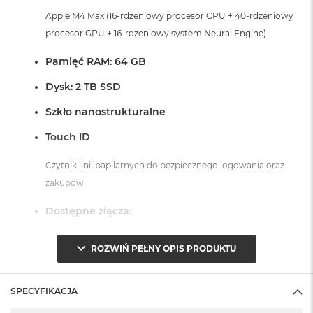
Apple M4 Max (16-rdzeniowy procesor CPU + 40-rdzeniowy
procesor GPU + 16-rdzeniowy system Neural Engine)
Pamięć RAM: 64 GB
Dysk: 2 TB SSD
Szkło nanostrukturalne
Touch ID
Czytnik linii papilarnych do bezpiecznego logowania oraz
zakupów
Dostępne złącza:
3 x Thunderbolt 5 (USB-C)
ROZWIŃ PEŁNY OPIS PRODUKTU
1 x Port HDMI
1 x Port MagSafe 3
SPECYFIKACJA
1 x Gniazdo na kartę SDXC
1 x Gniazdo słuchawkowe 3,5 mm