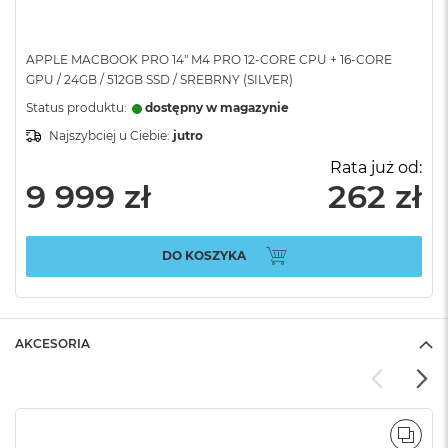
APPLE MACBOOK PRO 14" M4 PRO 12-CORE CPU + 16-CORE
GPU / 24GB / 512GB SSD / SREBRNY (SILVER)
Status produktu:
dostępny w magazynie
Najszybciej u Ciebie:
jutro
Rata już od:
9 999 zł
262 zł
DO KOSZYKA
AKCESORIA
POR