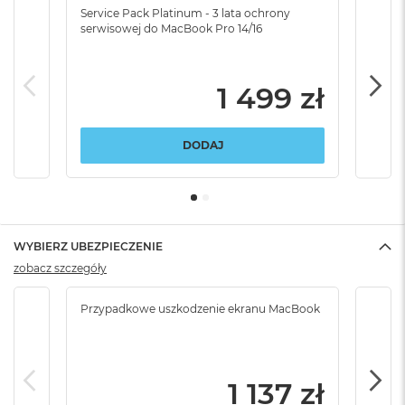
Service Pack Platinum - 3 lata ochrony
Serv
serwisowej do MacBook Pro 14/16
serw
1 499 zł
DODAJ
WYBIERZ UBEZPIECZENIE
zobacz szczegóły
Przypadkowe uszkodzenie ekranu MacBook
Krad
podr
1 137 zł