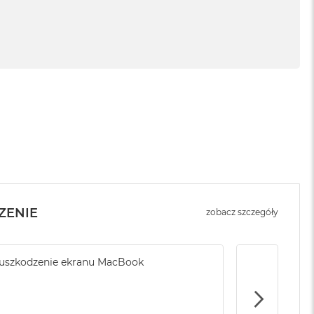
ZENIE
zobacz szczegóły
uszkodzenie ekranu MacBook
Brak ubezpi