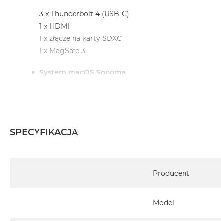
3 x Thunderbolt 4 (USB-C)
1 x HDMI
1 x złącze na karty SDXC
1 x MagSafe 3
System macOS Sonoma
lub nowszy, z darmową aktualizacją
SPECYFIKACJA
Informacje o produkcie:
Specyfikacja
MacBook Pro jest nowy
Producent
Pochodzi od polskiego, oficjalnego dystrybutora App
Model
Posiada pełną, 12 miesięczną gwarancję producen