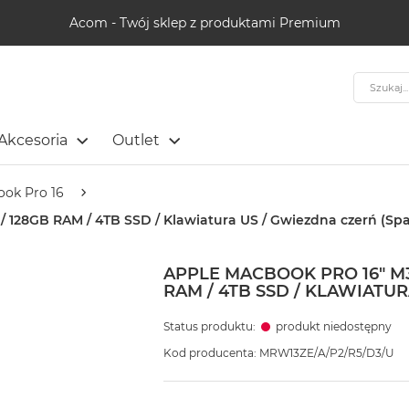
Acom - Twój sklep z produktami Premium
Szukaj
Akcesoria
Outlet
ok Pro 16
/ 128GB RAM / 4TB SSD / Klawiatura US / Gwiezdna czerń (Spa
APPLE MACBOOK PRO 16" M3
RAM / 4TB SSD / KLAWIATU
Status produktu:
produkt niedostępny
Kod producenta: MRW13ZE/A/P2/R5/D3/U