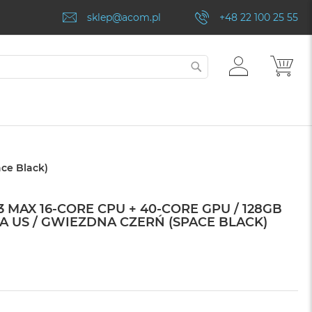
sklep@acom.pl
+48 22 100 25 55
ZALOGUJ
MÓJ
SZUKAJ
SIĘ
ce Black)
 MAX 16-CORE CPU + 40-CORE GPU / 128GB
RA US / GWIEZDNA CZERŃ (SPACE BLACK)