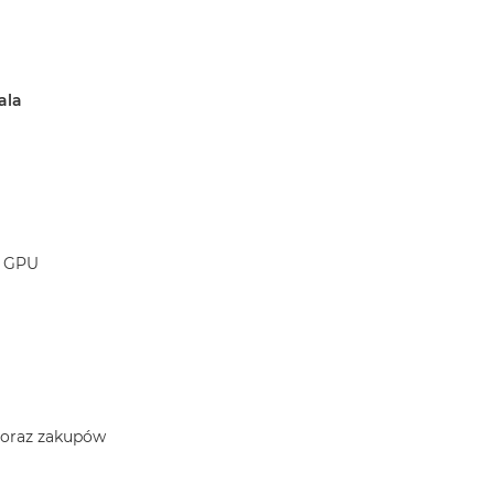
ala
r GPU
a oraz zakupów