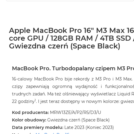
Apple MacBook Pro 16" M3 Max 16
core GPU / 128GB RAM / 4TB SSD /
Gwiezdna czerń (Space Black)
MacBook Pro. Turbodopalany czipem M3 Pro
16-calowy MacBook Pro bije rekordy z M3 Pro i M3 Max.
czipy zapewniają ogromną wydajność i funkcjonalnoś
trudnych zadań. Ma też olśniewający wyświetlacz Liquid R
1
22 godziny
. I jest teraz dostępny w nowym kolorze: gwiezd
Kod producenta:
MRW13ZE/A/P2/R5/D3/U
Kolor obudowy:
Gwiezdna czerń (Space Black)
Data premiery modelu:
Late 2023 (Koniec 2023)