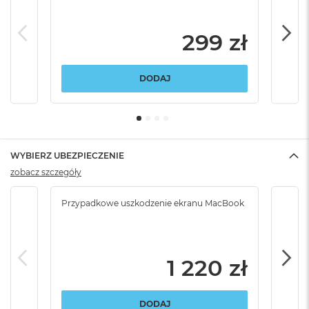
299 zł
DODAJ
WYBIERZ UBEZPIECZENIE
zobacz szczegóły
Przypadkowe uszkodzenie ekranu MacBook
Przy
włam
1 220 zł
DODAJ