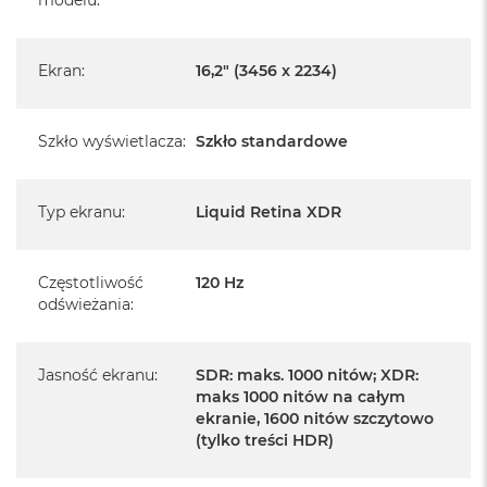
Pochodzi od polskiego, oficjalnego dystrybutora Apple.
Posiada pełną, 12 miesięczną gwarancję
Ekran
:
16,2" (3456 x 2234)
producenta
Realizowaną w każdym autoryzowanym punkcie
Szkło wyświetlacza
:
Szkło standardowe
serwisowym Apple na terenie całego świata.
Istnieje możliwość przedłużenia gwarancji producenta.
Szczegółowe informacje na ten temat uzyskają Państwo
Typ ekranu
:
Liquid Retina XDR
kontaktując się z naszym handlowcem.
Posiada fabryczne opakowanie
Częstotliwość
120 Hz
odświeżania
:
Posiada system operacyjny macOS w języku
polskim oraz polskie menu
Jasność ekranu
:
SDR: maks. 1000 nitów; XDR:
Język polski wybieramy przy pierwszym uruchomieniu
maks 1000 nitów na całym
urządzenia.
ekranie, 1600 nitów szczytowo
(tylko treści HDR)
Zawartość zestawu: