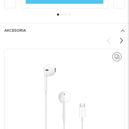
AKCESORIA
POR