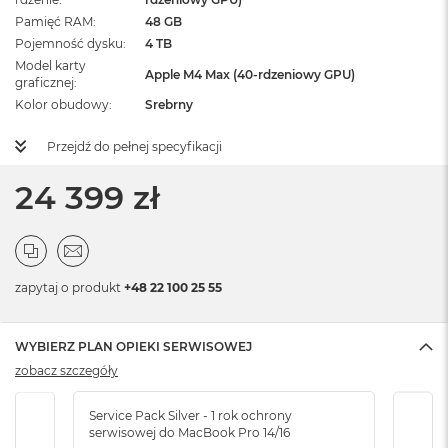
Pamięć RAM
48 GB
Pojemność dysku
4 TB
Model karty
Apple M4 Max (40-rdzeniowy GPU)
graficznej
Kolor obudowy
Srebrny
Przejdź do pełnej specyfikacji
24 399 zł
zapytaj o produkt
+48 22 100 25 55
WYBIERZ PLAN OPIEKI SERWISOWEJ
zobacz szczegóły
Service Pack Silver - 1 rok ochrony
Servi
serwisowej do MacBook Pro 14/16
serw