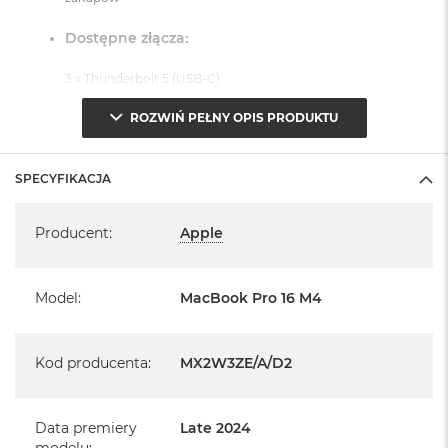
Dostępne złącza:
3 x Thunderbolt 5 (USB-C)
1 x Port HDMI
ROZWIŃ PEŁNY OPIS PRODUKTU
1 x Port MagSafe 3
1 x Gniazdo na kartę SDXC
SPECYFIKACJA
1 x Gniazdo słuchawkowe 3,5 mm
Specyfikacja
System operacyjny macOS Sequoia
Producent
:
Apple
- lub nowszy, z darmową aktualizacją.
Model
:
MacBook Pro 16 M4
Kod producenta
:
MX2W3ZE/A/D2
Informacje o produkcie:
MacBook Pro jest nowy
Data premiery
Late 2024
modelu
: