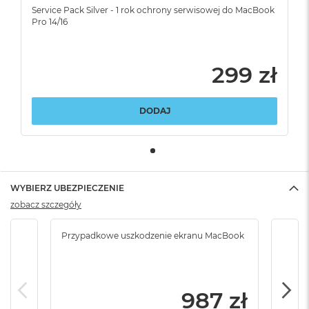
Service Pack Silver - 1 rok ochrony serwisowej do MacBook
Pro 14/16
299 zł
DODAJ
WYBIERZ UBEZPIECZENIE
zobacz szczegóły
Przypadkowe uszkodzenie ekranu MacBook
Krad
podr
987 zł