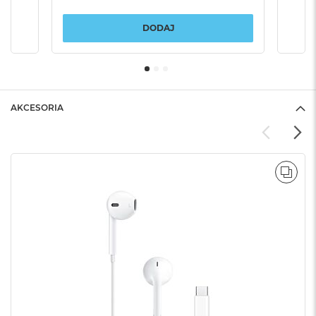
DODAJ
AKCESORIA
POR