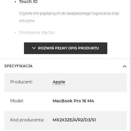
Touch ID
Czytnik linii papilarnych do bezpiecznego logowania oraz
zakupów
Dostępne złącza:
3 x Thunderbolt 5 (USB-C)
ROZWIŃ PEŁNY OPIS PRODUKTU
1 x Port HDMI
1 x Port MagSafe 3
SPECYFIKACJA
1 x Gniazdo na kartę SDXC
1 x Gniazdo słuchawkowe 3,5 mm
Specyfikacja
Producent
:
Apple
System operacyjny macOS Sequoia
- lub nowszy, z darmową aktualizacją.
Model
:
MacBook Pro 16 M4
Kod producenta
:
MX2X3ZE/A/R2/D3/S1