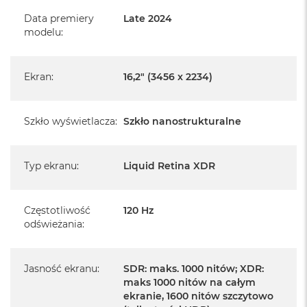
Informacje o produkcie:
Data premiery
Late 2024
modelu
:
MacBook Pro jest nowy
Pochodzi od polskiego, oficjalnego dystrybutora Apple.
Ekran
:
16,2" (3456 x 2234)
Posiada pełną, 12 miesięczną gwarancję
producenta
Szkło wyświetlacza
:
Szkło nanostrukturalne
Realizowaną w każdym autoryzowanym punkcie
serwisowym Apple na terenie całego świata.
Istnieje możliwość przedłużenia gwarancji producenta.
Typ ekranu
:
Liquid Retina XDR
Szczegółowe informacje na ten temat uzyskają Państwo
kontaktując się z naszym handlowcem.
Częstotliwość
120 Hz
odświeżania
:
Posiada fabryczne opakowanie
Posiada system operacyjny macOS w języku
polskim oraz polskie menu
Jasność ekranu
:
SDR: maks. 1000 nitów; XDR:
maks 1000 nitów na całym
Język polski wybieramy przy pierwszym uruchomieniu
ekranie, 1600 nitów szczytowo
urządzenia.