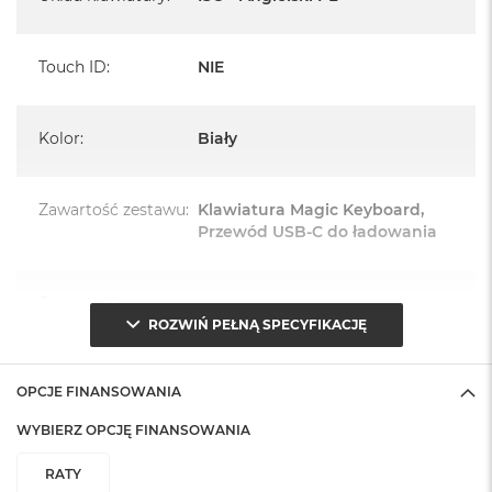
Touch ID
:
NIE
Kolor
:
Biały
Zawartość zestawu
:
Klawiatura Magic Keyboard,
Przewód USB‑C do ładowania
Szerokość
:
27.89 cm
ROZWIŃ PEŁNĄ SPECYFIKACJĘ
Wysokość
:
1.09 cm
OPCJE FINANSOWANIA
WYBIERZ OPCJĘ FINANSOWANIA
Głębokość
:
11.49 cm
RATY