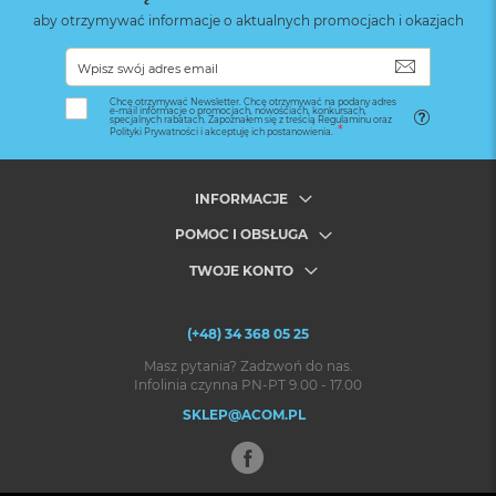
aby otrzymywać informacje o aktualnych promocjach i okazjach
SUBSKRYB
Chcę otrzymywać Newsletter. Chcę otrzymywać na podany adres
e-mail informacje o promocjach, nowościach, konkursach,
specjalnych rabatach. Zapoznałem się z treścią Regulaminu oraz
Polityki Prywatności i akceptuję ich postanowienia.
INFORMACJE
POMOC I OBSŁUGA
TWOJE KONTO
(+48) 34 368 05 25
Masz pytania? Zadzwoń do nas.
Infolinia czynna PN-PT 9.00 - 17.00
SKLEP@ACOM.PL