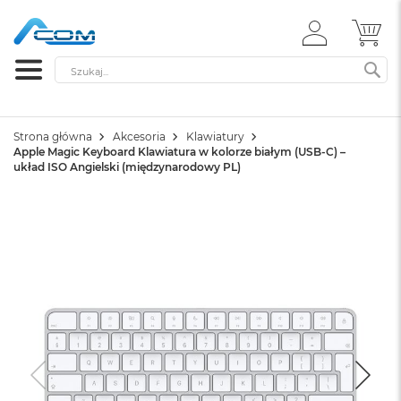
ZALOGUJ
MÓ
SIĘ
Szukaj
SZ
Strona główna
Akcesoria
Klawiatury
Apple Magic Keyboard Klawiatura w kolorze białym (USB-C) –
układ ISO Angielski (międzynarodowy PL)