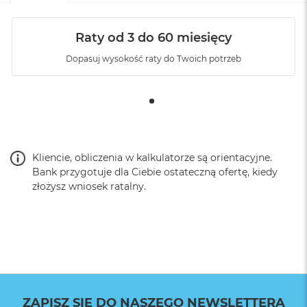
Waga
:
1.000000
Raty od 3 do 60 miesięcy
Dopasuj wysokość raty do Twoich potrzeb
Znak zgodności
:
CE
Kliencie, obliczenia w kalkulatorze są orientacyjne.
Bank przygotuje dla Ciebie ostateczną ofertę, kiedy
złożysz wniosek ratalny.
ZAPISZ SIĘ DO NASZEGO NEWSLETTERA