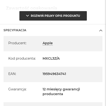
Zawartość opakowania
ROZWIŃ PEŁNY OPIS PRODUKTU
Klawiatura Magic Keyboard
Przewód USB‑C do ładowania
SPECYFIKACJA
Specyfikacja
Wymagania systemowe
Producent
:
Apple
Mac z systemem macOS 15.1 lub nowszym
iPad z systemem iPadOS 14.5 lub nowszym
Kod producenta
:
MXCL3Z/A
iPhone z systemem iOS 14.5 lub nowszym
EAN
:
195949634741
Gwarancja
:
12 miesięcy gwarancji
producenta