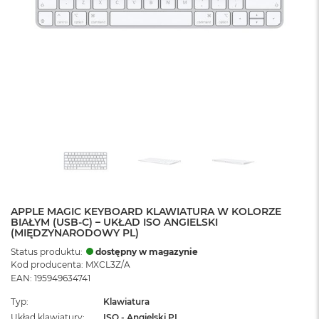
APPLE MAGIC KEYBOARD KLAWIATURA W KOLORZE
BIAŁYM (USB-C) – UKŁAD ISO ANGIELSKI
(MIĘDZYNARODOWY PL)
Status produktu:
dostępny w magazynie
Kod producenta: MXCL3Z/A
EAN: 195949634741
Typ
Klawiatura
Układ klawiatury
ISO - Angielski PL