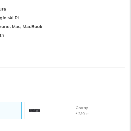
ura
gielski PL
Phone, Mac, MacBook
th
Czarny