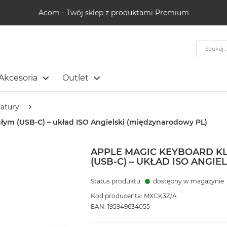
Acom - Twój sklep z produktami Premium
Szukaj
Akcesoria
Outlet
iatury
ałym (USB-C) – układ ISO Angielski (międzynarodowy PL)
APPLE MAGIC KEYBOARD KL
(USB-C) – UKŁAD ISO ANGI
Status produktu:
dostępny w magazynie
Kod producenta: MXCK3Z/A
EAN: 195949634055