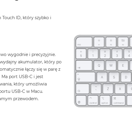
 Touch ID, który szybko i
owo wygodnie i precyzyjnie.
ydajny akumulator, który po
tomatycznie łączy się w parę z
 Ma port USB‑C i jest
ania, który umożliwia
 portu USB‑C w Macu.
 samym przewodem.