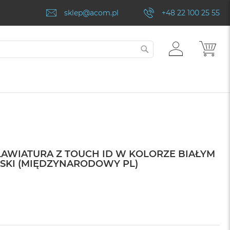
sklep@acom.pl
+48 22 100 25 55
ZALOGUJ
MÓJ
SZUKAJ
SIĘ
AWIATURA Z TOUCH ID W KOLORZE BIAŁYM
ELSKI (MIĘDZYNARODOWY PL)