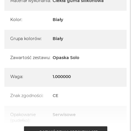
Materiał wykonania
:
Ciekła guma silikonowa
Kolor
:
Biały
Grupa kolorów
:
Biały
Zawartość zestawu
:
Opaska Solo
Waga
:
1.000000
Znak zgodności
:
CE
Opakowanie
Serwisowe
(pudełko)
: