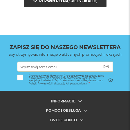
ROZWIŃ PEŁNĄ SPECYFIKACJĘ
ZAPISZ SIĘ DO NASZEGO NEWSLETTERA
aby otrzymywać informacje o aktualnych promocjach i okazjach
SUBSKRYB
Chcę otrzymywać Newsletter. Chcę otrzymywać na podany adres
e-mail informacje o promocjach, nowościach, konkursach,
specjalnych rabatach. Zapoznałem się z treścią Regulaminu oraz
Polityki Prywatności i akceptuję ich postanowienia.
INFORMACJE
POMOC I OBSŁUGA
TWOJE KONTO