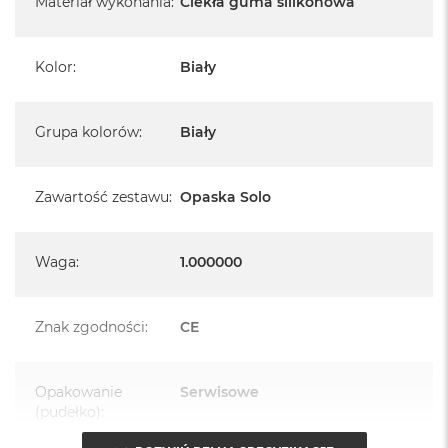
Materiał wykonania
:
Ciekła guma silikonowa
Kolor
:
Biały
Grupa kolorów
:
Biały
Zawartość zestawu
:
Opaska Solo
Waga
:
1.000000
Znak zgodności
:
CE
Opakowanie
Serwisowe
(pudełko)
: