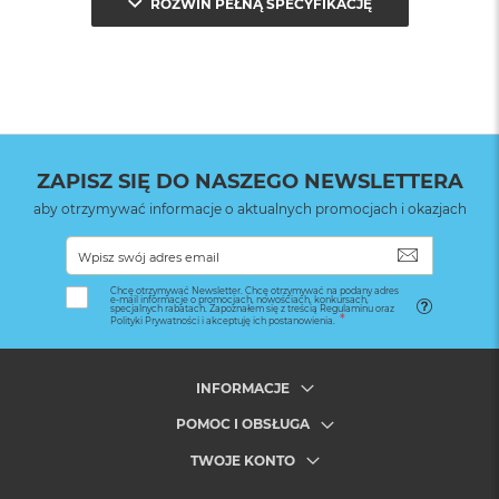
ROZWIŃ PEŁNĄ SPECYFIKACJĘ
ZAPISZ SIĘ DO NASZEGO NEWSLETTERA
aby otrzymywać informacje o aktualnych promocjach i okazjach
SUBSKRYB
Chcę otrzymywać Newsletter. Chcę otrzymywać na podany adres
e-mail informacje o promocjach, nowościach, konkursach,
specjalnych rabatach. Zapoznałem się z treścią Regulaminu oraz
Polityki Prywatności i akceptuję ich postanowienia.
INFORMACJE
POMOC I OBSŁUGA
TWOJE KONTO