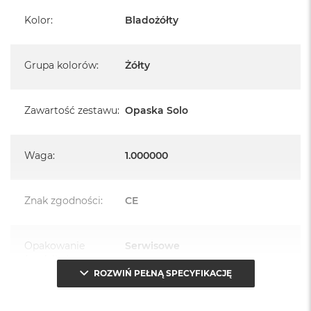
Kolor
:
Bladożółty
Grupa kolorów
:
Żółty
Zawartość zestawu
:
Opaska Solo
Waga
:
1.000000
Znak zgodności
:
CE
Opakowanie
Serwisowe
(pudełko)
:
ROZWIŃ PEŁNĄ SPECYFIKACJĘ