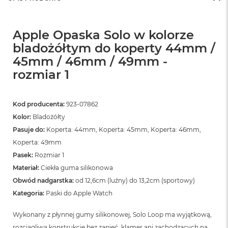
Apple Opaska Solo w kolorze
bladożółtym do koperty 44mm /
45mm / 46mm / 49mm -
rozmiar 1
Kod producenta:
923-07862
Kolor:
Bladożółty
Pasuje do:
Koperta: 44mm, Koperta: 45mm, Koperta: 46mm,
Koperta: 49mm
Pasek:
Rozmiar 1
Materiał:
Ciekła guma silikonowa
Obwód nadgarstka:
od 12,6cm (luźny) do 13,2cm (sportowy)
Kategoria:
Paski do Apple Watch
Wykonany z płynnej gumy silikonowej, Solo Loop ma wyjątkową,
rozciągliwą konstrukcję bez zapięć, klamer ani zachodzących na