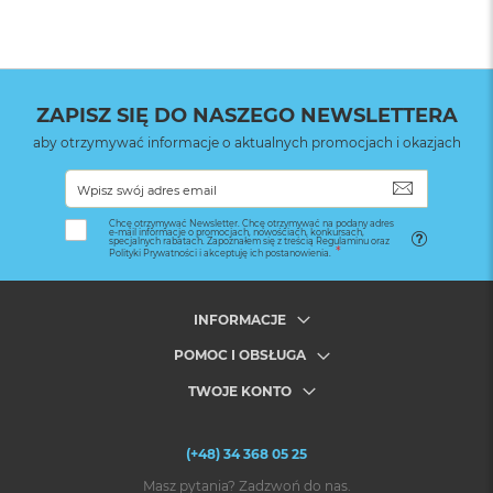
ZAPISZ SIĘ DO NASZEGO NEWSLETTERA
aby otrzymywać informacje o aktualnych promocjach i okazjach
SUBSKRYB
Chcę otrzymywać Newsletter. Chcę otrzymywać na podany adres
e-mail informacje o promocjach, nowościach, konkursach,
specjalnych rabatach. Zapoznałem się z treścią Regulaminu oraz
Polityki Prywatności i akceptuję ich postanowienia.
INFORMACJE
POMOC I OBSŁUGA
TWOJE KONTO
(+48) 34 368 05 25
Masz pytania? Zadzwoń do nas.