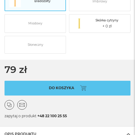
Bladożółty
Imbirowy
Skórka cytryny
Miodowy
Słoneczny
79 zł
DO KOSZYKA
zapytaj o produkt
+48 22 100 25 55
OPIS PRODUKTU