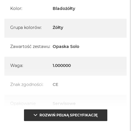
Kolor
:
Bladożółty
Grupa kolorów
:
Żółty
Zawartość zestawu
:
Opaska Solo
Waga
:
1.000000
Znak zgodności
:
CE
Opakowanie
Serwisowe
(pudełko)
:
ROZWIŃ PEŁNĄ SPECYFIKACJĘ