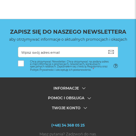
ZAPISZ SIĘ DO NASZEGO NEWSLETTERA
aby otrzymywać informacje o aktualnych promocjach i okazjach
SUBSKRYB
Chcę otrzymywać Newsletter. Chcę otrzymywać na podany adres
e-mail informacje o promocjach, nowościach, konkursach,
specjalnych rabatach. Zapoznałem się z treścią Regulaminu oraz
Polityki Prywatności i akceptuję ich postanowienia.
INFORMACJE
POMOC I OBSŁUGA
TWOJE KONTO
(+48) 34 368 05 25
Masz pytania? Zadzwoń do nas.