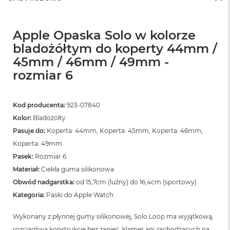
Apple Opaska Solo w kolorze
bladożółtym do koperty 44mm /
45mm / 46mm / 49mm -
rozmiar 6
Kod producenta:
923-07840
Kolor:
Bladożółty
Pasuje do:
Koperta: 44mm, Koperta: 45mm, Koperta: 46mm,
Koperta: 49mm
Pasek:
Rozmiar 6
Materiał:
Ciekła guma silikonowa
Obwód nadgarstka:
od 15,7cm (luźny) do 16,4cm (sportowy)
Kategoria:
Paski do Apple Watch
Wykonany z płynnej gumy silikonowej, Solo Loop ma wyjątkową,
rozciągliwą konstrukcję bez zapięć, klamer ani zachodzących na