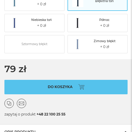
Błękitna toń
Niebieska toń
Północ
Zimowy błękit
Sztormowy błękit
79 zł
DO KOSZYKA
zapytaj o produkt
+48 22 100 25 55
OPIS PRODUKTU