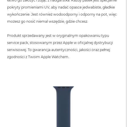
łatwo go założyć i zdjąć z nadgarstka. Każdy pasek jest specjalnie
pokryty promieniami UV, aby nadać opasce jedwabiste, gładkie
wykończenie. Jest również wodoodporny i odporny na pot, więc
możesz go nosić niemal wszędzie, gdzie chcesz.
Produkt sprzedawany jest w oryginalnym opakowaniu typu
service pack, stosowanym przez Apple w oficjalnej dystrybucji
serwisowej. To gwarancja autentyczności, jakości oraz pełnej
zgodności z Twoim Apple Watchem.