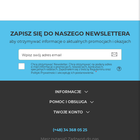
ZAPISZ SIĘ DO NASZEGO NEWSLETTERA
aby otrzymywać informacje o aktualnych promocjach i okazjach
SUBSKRYB
Chcę otrzymywać Newsletter. Chcę otrzymywać na podany adres
e-mail informacje o promocjach, nowościach, konkursach,
specjalnych rabatach. Zapoznałem się z treścią Regulaminu oraz
Polityki Prywatności i akceptuję ich postanowienia.
INFORMACJE
POMOC I OBSŁUGA
TWOJE KONTO
(+48) 34 368 05 25
Masz pytania? Zadzwoń do nas.