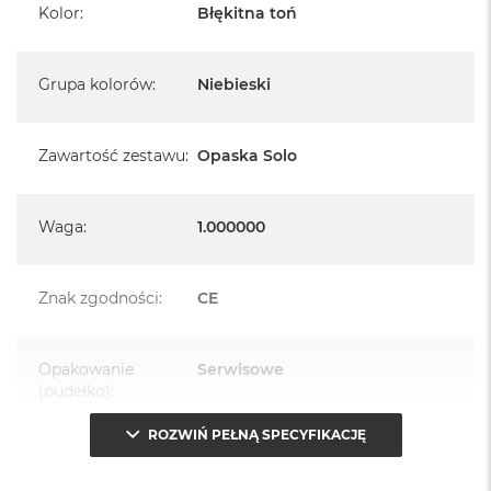
Kolor
:
Błękitna toń
Grupa kolorów
:
Niebieski
Zawartość zestawu
:
Opaska Solo
Waga
:
1.000000
Znak zgodności
:
CE
Opakowanie
Serwisowe
(pudełko)
:
ROZWIŃ PEŁNĄ SPECYFIKACJĘ