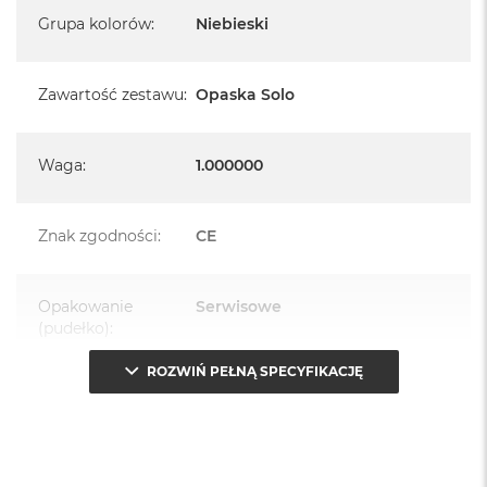
Grupa kolorów
:
Niebieski
Zawartość zestawu
:
Opaska Solo
Waga
:
1.000000
Znak zgodności
:
CE
Opakowanie
Serwisowe
(pudełko)
:
ROZWIŃ PEŁNĄ SPECYFIKACJĘ