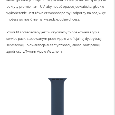
łatwo go założyć i zdjąć z nadgarstka. Każdy pasek jest specjalnie
pokryty promieniami UV, aby nadać opasce jedwabiste, gładkie
wykończenie. Jest również wodoodporny i odporny na pot, więc
możesz go nosić niemal wszędzie, gdzie chcesz.
Produkt sprzedawany jest w oryginalnym opakowaniu typu
service pack, stosowanym przez Apple w oficjalnej dystrybucji
serwisowej. To gwarancja autentyczności, jakości oraz pełnej
zgodności z Twoim Apple Watchem.