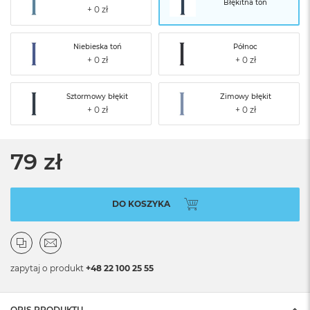
Błękitna toń
Niebieska toń
Północ
Sztormowy błękit
Zimowy błękit
79 zł
DO KOSZYKA
zapytaj o produkt
+48 22 100 25 55
OPIS PRODUKTU