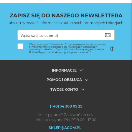
ZAPISZ SIĘ DO NASZEGO NEWSLETTERA
aby otrzymywać informacje o aktualnych promocjach i okazjach
SUBSKRYB
Chcę otrzymywać Newsletter. Chcę otrzymywać na podany adres
e-mail informacje o promocjach, nowościach, konkursach,
specjalnych rabatach. Zapoznałem się z treścią Regulaminu oraz
Polityki Prywatności i akceptuję ich postanowienia.
INFORMACJE
POMOC I OBSŁUGA
TWOJE KONTO
(+48) 34 368 05 25
Masz pytania? Zadzwoń do nas.
Infolinia czynna PN-PT 9.00 - 17.00
SKLEP@ACOM.PL