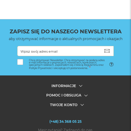
ZAPISZ SIĘ DO NASZEGO NEWSLETTERA
aby otrzymywać informacje o aktualnych promocjach i okazjach
SUBSKRYB
Chcę otrzymywać Newsletter. Chcę otrzymywać na podany adres
e-mail informacje o promocjach, nowościach, konkursach,
specjalnych rabatach. Zapoznałem się z treścią Regulaminu oraz
Polityki Prywatności i akceptuję ich postanowienia.
INFORMACJE
POMOC I OBSŁUGA
TWOJE KONTO
(+48) 34 368 05 25
Masz pytania? Zadzwoń do nas.