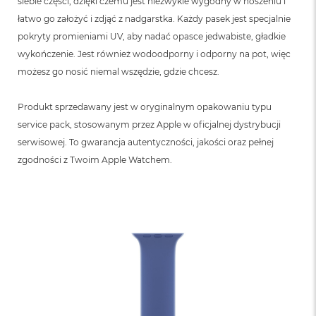
siebie części, dzięki czemu jest niezwykle wygodny w noszeniu i
łatwo go założyć i zdjąć z nadgarstka. Każdy pasek jest specjalnie
pokryty promieniami UV, aby nadać opasce jedwabiste, gładkie
wykończenie. Jest również wodoodporny i odporny na pot, więc
możesz go nosić niemal wszędzie, gdzie chcesz.
Produkt sprzedawany jest w oryginalnym opakowaniu typu
service pack, stosowanym przez Apple w oficjalnej dystrybucji
serwisowej. To gwarancja autentyczności, jakości oraz pełnej
zgodności z Twoim Apple Watchem.