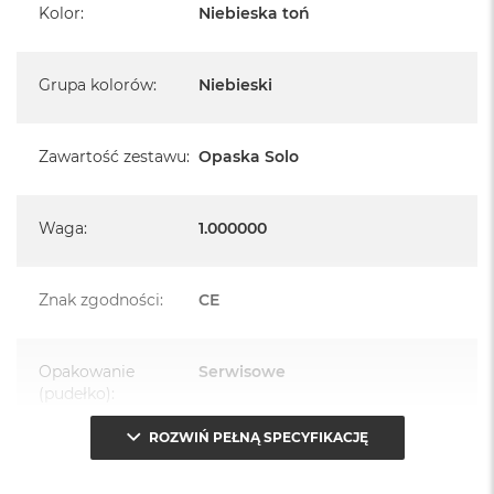
Kolor
:
Niebieska toń
Grupa kolorów
:
Niebieski
Zawartość zestawu
:
Opaska Solo
Waga
:
1.000000
Znak zgodności
:
CE
Opakowanie
Serwisowe
(pudełko)
:
ROZWIŃ PEŁNĄ SPECYFIKACJĘ