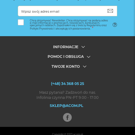
SUBSKRYB
Chcę otrzymywać Newsletter. Chcę otrzymywać na podany adres
e-mail informacje o promocjach, nowościach, konkursach,
specjalnych rabatach. Zapoznałem się z treścią Regulaminu oraz
Polityki Prywatności i akceptuję ich postanowienia.
INFORMACJE
POMOC I OBSŁUGA
TWOJE KONTO
(+48) 34 368 05 25
Masz pytania? Zadzwoń do nas.
Infolinia czynna PN-PT 9.00 - 17.00
SKLEP@ACOM.PL
Copyright © 2023
acom.pl