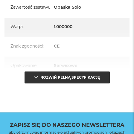
Zawartość zestawu
:
Opaska Solo
Waga
:
1.000000
Znak zgodności
:
CE
Opakowanie
Serwisowe
(pudełko)
:
ROZWIŃ PEŁNĄ SPECYFIKACJĘ
ZAPISZ SIĘ DO NASZEGO NEWSLETTERA
aby otrzymywać informacje o aktualnych promocjach i okazjach