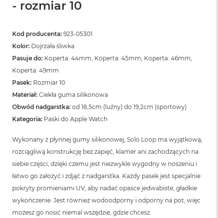
- rozmiar 10
Kod producenta:
923-05301
Kolor:
Dojrzała śliwka
Pasuje do:
Koperta: 44mm, Koperta: 45mm, Koperta: 46mm,
Koperta: 49mm
Pasek:
Rozmiar 10
Materiał:
Ciekła guma silikonowa
Obwód nadgarstka:
od 18,5cm (luźny) do 19,2cm (sportowy)
Kategoria:
Paski do Apple Watch
Wykonany z płynnej gumy silikonowej, Solo Loop ma wyjątkową,
rozciągliwą konstrukcję bez zapięć, klamer ani zachodzących na
siebie części, dzięki czemu jest niezwykle wygodny w noszeniu i
łatwo go założyć i zdjąć z nadgarstka. Każdy pasek jest specjalnie
pokryty promieniami UV, aby nadać opasce jedwabiste, gładkie
wykończenie. Jest również wodoodporny i odporny na pot, więc
możesz go nosić niemal wszędzie, gdzie chcesz.