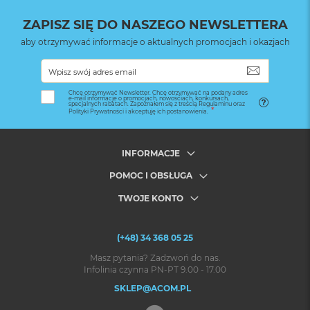
ZAPISZ SIĘ DO NASZEGO NEWSLETTERA
aby otrzymywać informacje o aktualnych promocjach i okazjach
SUBSKRYB
Chcę otrzymywać Newsletter. Chcę otrzymywać na podany adres
e-mail informacje o promocjach, nowościach, konkursach,
specjalnych rabatach. Zapoznałem się z treścią Regulaminu oraz
Polityki Prywatności i akceptuję ich postanowienia.
INFORMACJE
POMOC I OBSŁUGA
TWOJE KONTO
(+48) 34 368 05 25
Masz pytania? Zadzwoń do nas.
Infolinia czynna PN-PT 9.00 - 17.00
SKLEP@ACOM.PL