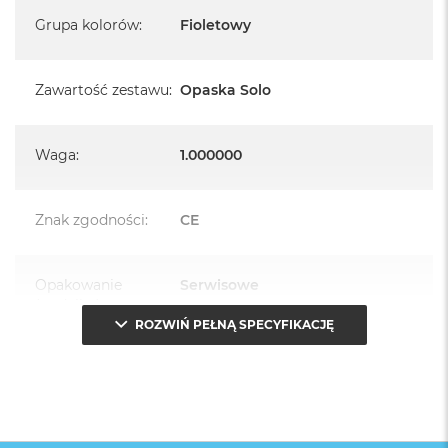
Grupa kolorów
:
Fioletowy
Zawartość zestawu
:
Opaska Solo
Waga
:
1.000000
Znak zgodności
:
CE
Opakowanie
Serwisowe
(pudełko)
:
ROZWIŃ PEŁNĄ SPECYFIKACJĘ