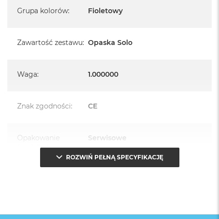
Grupa kolorów
:
Fioletowy
Zawartość zestawu
:
Opaska Solo
Waga
:
1.000000
Znak zgodności
:
CE
Opakowanie
Serwisowe
(pudełko)
:
ROZWIŃ PEŁNĄ SPECYFIKACJĘ