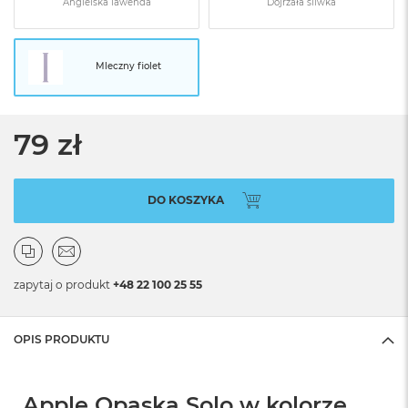
Angielska lawenda
Dojrzała śliwka
Mleczny fiolet
79 zł
DO KOSZYKA
zapytaj o produkt
+48 22 100 25 55
OPIS PRODUKTU
Apple Opaska Solo w kolorze