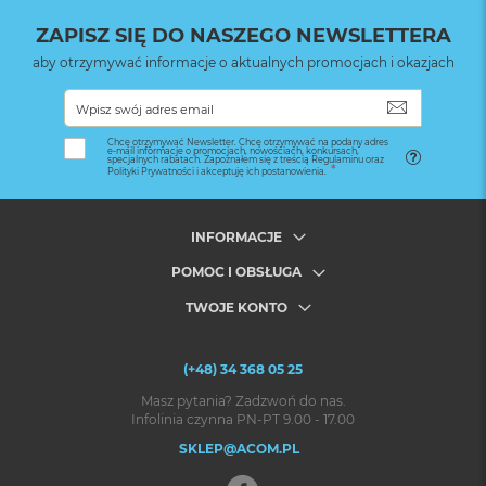
ZAPISZ SIĘ DO NASZEGO NEWSLETTERA
aby otrzymywać informacje o aktualnych promocjach i okazjach
SUBSKRYB
Chcę otrzymywać Newsletter. Chcę otrzymywać na podany adres
e-mail informacje o promocjach, nowościach, konkursach,
specjalnych rabatach. Zapoznałem się z treścią Regulaminu oraz
Polityki Prywatności i akceptuję ich postanowienia.
INFORMACJE
POMOC I OBSŁUGA
TWOJE KONTO
(+48) 34 368 05 25
Masz pytania? Zadzwoń do nas.
Infolinia czynna PN-PT 9.00 - 17.00
SKLEP@ACOM.PL