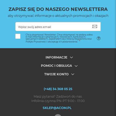
ZAPISZ SIĘ DO NASZEGO NEWSLETTERA
aby otrzymywać informacje o aktualnych promocjach i okazjach
SUBSKRYB
Chcę otrzymywać Newsletter. Chcę otrzymywać na podany adres
e-mail informacje o promocjach, nowościach, konkursach,
specjalnych rabatach. Zapoznałem się z treścią Regulaminu oraz
Polityki Prywatności i akceptuję ich postanowienia.
INFORMACJE
POMOC I OBSŁUGA
TWOJE KONTO
(+48) 34 368 05 25
Masz pytania? Zadzwoń do nas.
Infolinia czynna PN-PT 9.00 - 17.00
SKLEP@ACOM.PL