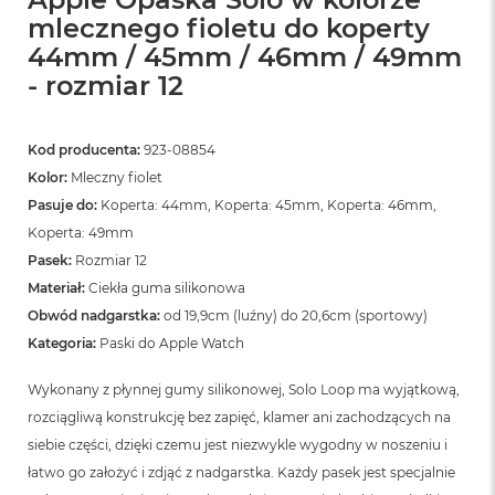
mlecznego fioletu do koperty
44mm / 45mm / 46mm / 49mm
- rozmiar 12
Kod producenta:
923-08854
Kolor:
Mleczny fiolet
Pasuje do:
Koperta: 44mm, Koperta: 45mm, Koperta: 46mm,
Koperta: 49mm
Pasek:
Rozmiar 12
Materiał:
Ciekła guma silikonowa
Obwód nadgarstka:
od 19,9cm (luźny) do 20,6cm (sportowy)
Kategoria:
Paski do Apple Watch
Wykonany z płynnej gumy silikonowej, Solo Loop ma wyjątkową,
rozciągliwą konstrukcję bez zapięć, klamer ani zachodzących na
siebie części, dzięki czemu jest niezwykle wygodny w noszeniu i
łatwo go założyć i zdjąć z nadgarstka. Każdy pasek jest specjalnie