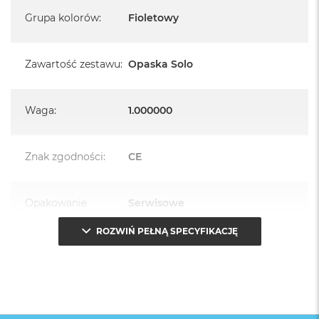
Grupa kolorów
:
Fioletowy
Zawartość zestawu
:
Opaska Solo
Waga
:
1.000000
Znak zgodności
:
CE
Opakowanie
Serwisowe
(pudełko)
:
ROZWIŃ PEŁNĄ SPECYFIKACJĘ