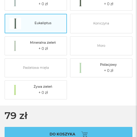
Eukaliptus
Koniczyna
Mineralna zieleń
Moro
Pistacjowy
Pastelowa mięta
Żywa zieleń
79 zł
DO KOSZYKA