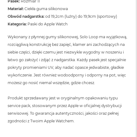
Pasek:
Rozmiar 11
Materiał:
Ciekła guma silikonowa
Obwód nadgarstka:
od 19,2cm (luźny) do 19,9cm (sportowy)
Kategoria:
Paski do Apple Watch
Wykonany z płynnej gumy silikonowej, Solo Loop ma wyjątkową,
rozciągliwą konstrukcję bez zapięć, klamer ani zachodzących na
siebie części, dzięki czemu jest niezwykle wygodny w noszeniu i
łatwo go założyć i zdjąć z nadgarstka. Każdy pasek jest specjalnie
pokryty promieniami UV, aby nadać opasce jedwabiste, gładkie
wykończenie. Jest również wodoodporny i odporny na pot, więc
możesz go nosić niemal wszędzie, gdzie chcesz.
Produkt sprzedawany jest w oryginalnym opakowaniu typu
service pack, stosowanym przez Apple w oficjalnej dystrybucji
serwisowej. To gwarancja autentyczności, jakości oraz pełnej
zgodności z Twoim Apple Watchem.