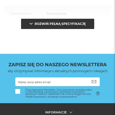
Opakowanie
Serwisowe
(pudełko)
:
ROZWIŃ PEŁNĄ SPECYFIKACJĘ
ZAPISZ SIĘ DO NASZEGO NEWSLETTERA
aby otrzymywać informacje o aktualnych promocjach i okazjach
SUBSKRYB
Chcę otrzymywać Newsletter. Chcę otrzymywać na podany adres
e-mail informacje o promocjach, nowościach, konkursach,
specjalnych rabatach. Zapoznałem się z treścią Regulaminu oraz
Polityki Prywatności i akceptuję ich postanowienia.
INFORMACJE