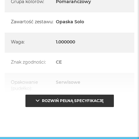
Grupa kolorów
:
Pomarańczowy
Zawartość zestawu
:
Opaska Solo
Waga
:
1.000000
Znak zgodności
:
CE
Opakowanie
Serwisowe
(pudełko)
:
ROZWIŃ PEŁNĄ SPECYFIKACJĘ