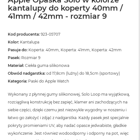
kantalupy do koperty 40mm /
41mm / 42mm - rozmiar 9
Kod producenta:
923-05707
Kolor:
Kantalupa
Pasuje do:
Koperta: 40mm, Koperta: 41mm, Koperta: 42mm
Pasek:
Rozmiar 9
Materiał:
Ciekła guma silikonowa
Obwód nadgarstka:
od 17,8cm (luźny) do 18,5cm (sportowy)
Kategoria:
Paski do Apple Watch
Wykonany z płynnej gumy silikonowej, Solo Loop ma wyjątkową,
rozciągliwą konstrukcję bez zapięć, klamer ani zachodzących na
siebie części, dzięki czemu jest niezwykle wygodny w noszeniu i
łatwo go założyć i zdjąć z nadgarstka. Każdy pasek jest specjalnie
pokryty promieniami UV, aby nadać opasce jedwabiste, gładkie
wykończenie. Jest również wodoodporny i odporny na pot, więc