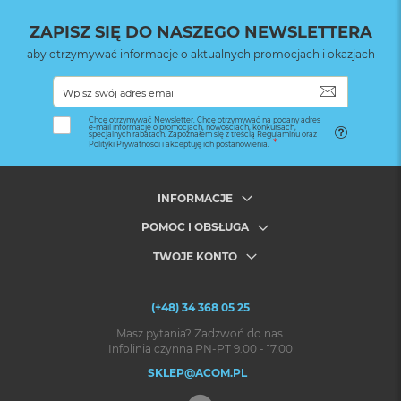
ZAPISZ SIĘ DO NASZEGO NEWSLETTERA
aby otrzymywać informacje o aktualnych promocjach i okazjach
SUBSKRYB
Chcę otrzymywać Newsletter. Chcę otrzymywać na podany adres
e-mail informacje o promocjach, nowościach, konkursach,
specjalnych rabatach. Zapoznałem się z treścią Regulaminu oraz
Polityki Prywatności i akceptuję ich postanowienia.
INFORMACJE
POMOC I OBSŁUGA
TWOJE KONTO
(+48) 34 368 05 25
Masz pytania? Zadzwoń do nas.
Infolinia czynna PN-PT 9.00 - 17.00
SKLEP@ACOM.PL