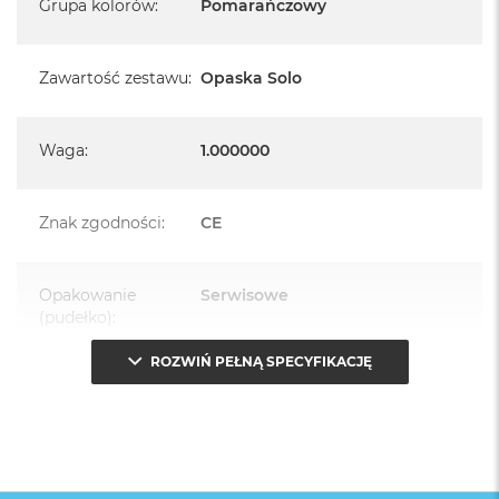
Grupa kolorów
:
Pomarańczowy
Zawartość zestawu
:
Opaska Solo
Waga
:
1.000000
Znak zgodności
:
CE
Opakowanie
Serwisowe
(pudełko)
:
ROZWIŃ PEŁNĄ SPECYFIKACJĘ