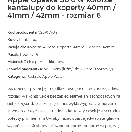
kantalupy do koperty 40mm /
41mm / 42mm - rozmiar 6
Kod producenta:
923-05704
Kolor:
Kantalupa
Pasuje do:
Koperta: 40mm, Koperta: 41mm, Koperta: 42mm
Pasek:
Rozmiar 6
Materiał:
Ciekła guma silikonowa
Obwód nadgarstka:
od 15,7cm (luźny) do 16,4cm (sportowy)
Kategoria:
Paski do Apple Watch
Wykonany z płynnej gumy silikonowej, Solo Loop ma wyjątkową,
rozciągliwą konstrukcję bez zapięć, klamer ani zachodzących na
siebie części, dzięki czemu jest niezwykle wygodny w noszeniu i
łatwo go założyć i zdjąć z nadgarstka. Każdy pasek jest specjalnie
pokryty promieniami UV, aby nadać opasce jedwabiste, gładkie
wykończenie. Jest również wodoodporny i odporny na pot, więc