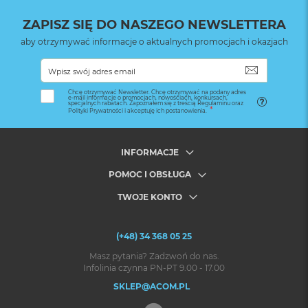
ZAPISZ SIĘ DO NASZEGO NEWSLETTERA
aby otrzymywać informacje o aktualnych promocjach i okazjach
SUBSKRYB
Chcę otrzymywać Newsletter. Chcę otrzymywać na podany adres
e-mail informacje o promocjach, nowościach, konkursach,
specjalnych rabatach. Zapoznałem się z treścią Regulaminu oraz
Polityki Prywatności i akceptuję ich postanowienia.
INFORMACJE
POMOC I OBSŁUGA
TWOJE KONTO
(+48) 34 368 05 25
Masz pytania? Zadzwoń do nas.
Infolinia czynna PN-PT 9.00 - 17.00
SKLEP@ACOM.PL