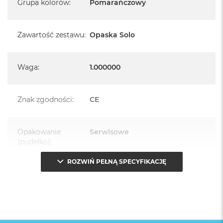
Grupa kolorów
:
Pomarańczowy
Zawartość zestawu
:
Opaska Solo
Waga
:
1.000000
Znak zgodności
:
CE
Opakowanie
Serwisowe
(pudełko)
:
ROZWIŃ PEŁNĄ SPECYFIKACJĘ