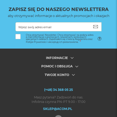
ZAPISZ SIĘ DO NASZEGO NEWSLETTERA
aby otrzymywać informacje o aktualnych promocjach i okazjach
SUBSKRYB
Chcę otrzymywać Newsletter. Chcę otrzymywać na podany adres
e-mail informacje o promocjach, nowościach, konkursach,
specjalnych rabatach. Zapoznałem się z treścią Regulaminu oraz
Polityki Prywatności i akceptuję ich postanowienia.
INFORMACJE
POMOC I OBSŁUGA
TWOJE KONTO
(+48) 34 368 05 25
Masz pytania? Zadzwoń do nas.
Infolinia czynna PN-PT 9.00 - 17.00
SKLEP@ACOM.PL