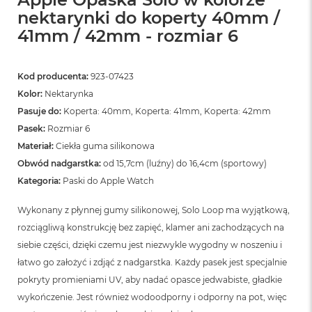
nektarynki do koperty 40mm /
41mm / 42mm - rozmiar 6
Kod producenta:
923-07423
Kolor:
Nektarynka
Pasuje do:
Koperta: 40mm, Koperta: 41mm, Koperta: 42mm
Pasek:
Rozmiar 6
Materiał:
Ciekła guma silikonowa
Obwód nadgarstka:
od 15,7cm (luźny) do 16,4cm (sportowy)
Kategoria:
Paski do Apple Watch
Wykonany z płynnej gumy silikonowej, Solo Loop ma wyjątkową,
rozciągliwą konstrukcję bez zapięć, klamer ani zachodzących na
siebie części, dzięki czemu jest niezwykle wygodny w noszeniu i
łatwo go założyć i zdjąć z nadgarstka. Każdy pasek jest specjalnie
pokryty promieniami UV, aby nadać opasce jedwabiste, gładkie
wykończenie. Jest również wodoodporny i odporny na pot, więc