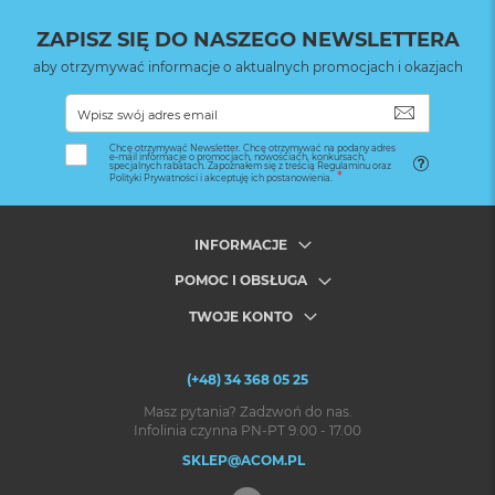
ZAPISZ SIĘ DO NASZEGO NEWSLETTERA
aby otrzymywać informacje o aktualnych promocjach i okazjach
SUBSKRYB
Chcę otrzymywać Newsletter. Chcę otrzymywać na podany adres
e-mail informacje o promocjach, nowościach, konkursach,
specjalnych rabatach. Zapoznałem się z treścią Regulaminu oraz
Polityki Prywatności i akceptuję ich postanowienia.
INFORMACJE
POMOC I OBSŁUGA
TWOJE KONTO
(+48) 34 368 05 25
Masz pytania? Zadzwoń do nas.
Infolinia czynna PN-PT 9.00 - 17.00
SKLEP@ACOM.PL