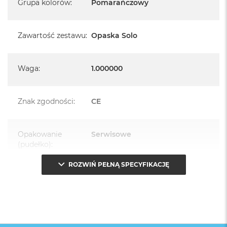
Grupa kolorów
:
Pomarańczowy
Zawartość zestawu
:
Opaska Solo
Waga
:
1.000000
Znak zgodności
:
CE
Opakowanie
Serwisowe
(pudełko)
:
ROZWIŃ PEŁNĄ SPECYFIKACJĘ