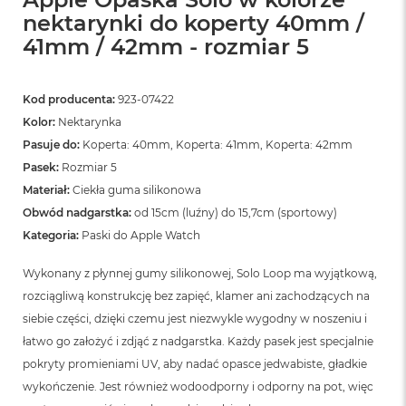
nektarynki do koperty 40mm /
41mm / 42mm - rozmiar 5
Kod producenta:
923-07422
Kolor:
Nektarynka
Pasuje do:
Koperta: 40mm, Koperta: 41mm, Koperta: 42mm
Pasek:
Rozmiar 5
Materiał:
Ciekła guma silikonowa
Obwód nadgarstka:
od 15cm (luźny) do 15,7cm (sportowy)
Kategoria:
Paski do Apple Watch
Wykonany z płynnej gumy silikonowej, Solo Loop ma wyjątkową,
rozciągliwą konstrukcję bez zapięć, klamer ani zachodzących na
siebie części, dzięki czemu jest niezwykle wygodny w noszeniu i
łatwo go założyć i zdjąć z nadgarstka. Każdy pasek jest specjalnie
pokryty promieniami UV, aby nadać opasce jedwabiste, gładkie
wykończenie. Jest również wodoodporny i odporny na pot, więc