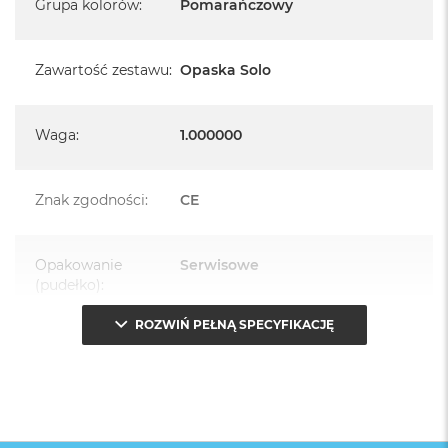
Grupa kolorów
:
Pomarańczowy
Zawartość zestawu
:
Opaska Solo
Waga
:
1.000000
Znak zgodności
:
CE
Opakowanie
Serwisowe
(pudełko)
:
ROZWIŃ PEŁNĄ SPECYFIKACJĘ