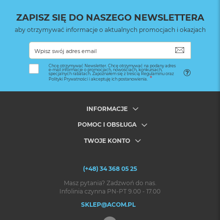
ZAPISZ SIĘ DO NASZEGO NEWSLETTERA
aby otrzymywać informacje o aktualnych promocjach i okazjach
SUBSKRYB
Chcę otrzymywać Newsletter. Chcę otrzymywać na podany adres
e-mail informacje o promocjach, nowościach, konkursach,
specjalnych rabatach. Zapoznałem się z treścią Regulaminu oraz
Polityki Prywatności i akceptuję ich postanowienia.
INFORMACJE
POMOC I OBSŁUGA
TWOJE KONTO
(+48) 34 368 05 25
Masz pytania? Zadzwoń do nas.
Infolinia czynna PN-PT 9.00 - 17.00
SKLEP@ACOM.PL