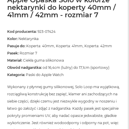
nektarynki do koperty 40mm /
41mm / 42mm - rozmiar 7
Kod producenta:
923-07424
Kolor:
Nektarynka
Pasuje do:
Koperta: 40mm, Koperta: 41mm, Koperta: 42mm
Pasek:
Rozmiar 7
Materiał:
Ciekła guma silikonowa
Obwód nadgarstka:
od 16,4cm (luźny) do 17,1cm (sportowy)
Kategoria:
Paski do Apple Watch
Wykonany z płynnej gumy silikonowej, Solo Loop ma wyjątkową,
rozciągliwą konstrukcję bez zapięć, klamer ani zachodzących na
siebie części, dzięki czemu jest niezwykle wygodny w noszeniu i
łatwo go założyć i zdjąć z nadgarstka. Każdy pasek jest specjalnie
pokryty promieniami UV, aby nadać opasce jedwabiste, gładkie
wykończenie. Jest również wodoodporny i odporny na pot, więc