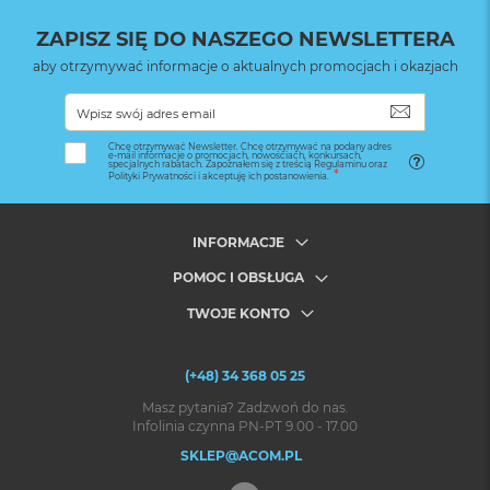
ZAPISZ SIĘ DO NASZEGO NEWSLETTERA
aby otrzymywać informacje o aktualnych promocjach i okazjach
SUBSKRYB
Chcę otrzymywać Newsletter. Chcę otrzymywać na podany adres
e-mail informacje o promocjach, nowościach, konkursach,
specjalnych rabatach. Zapoznałem się z treścią Regulaminu oraz
Polityki Prywatności i akceptuję ich postanowienia.
INFORMACJE
POMOC I OBSŁUGA
TWOJE KONTO
(+48) 34 368 05 25
Masz pytania? Zadzwoń do nas.
Infolinia czynna PN-PT 9.00 - 17.00
SKLEP@ACOM.PL