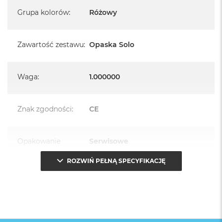
Grupa kolorów
:
Różowy
Zawartość zestawu
:
Opaska Solo
Waga
:
1.000000
Znak zgodności
:
CE
Opakowanie
Serwisowe
(pudełko)
:
ROZWIŃ PEŁNĄ SPECYFIKACJĘ