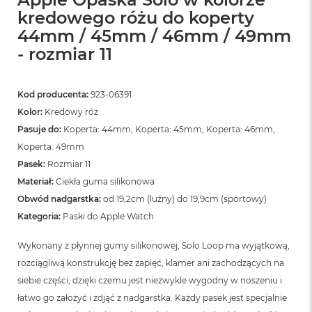
kredowego różu do koperty
44mm / 45mm / 46mm / 49mm
- rozmiar 11
Kod producenta:
923-06391
Kolor:
Kredowy róż
Pasuje do:
Koperta: 44mm, Koperta: 45mm, Koperta: 46mm,
Koperta: 49mm
Pasek:
Rozmiar 11
Materiał:
Ciekła guma silikonowa
Obwód nadgarstka:
od 19,2cm (luźny) do 19,9cm (sportowy)
Kategoria:
Paski do Apple Watch
Wykonany z płynnej gumy silikonowej, Solo Loop ma wyjątkową,
rozciągliwą konstrukcję bez zapięć, klamer ani zachodzących na
siebie części, dzięki czemu jest niezwykle wygodny w noszeniu i
łatwo go założyć i zdjąć z nadgarstka. Każdy pasek jest specjalnie