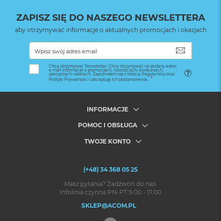
ZAPISZ SIĘ DO NASZEGO NEWSLETTERA
aby otrzymywać informacje o aktualnych promocjach i okazjach
SUBSKRYB
Chcę otrzymywać Newsletter. Chcę otrzymywać na podany adres
e-mail informacje o promocjach, nowościach, konkursach,
specjalnych rabatach. Zapoznałem się z treścią Regulaminu oraz
Polityki Prywatności i akceptuję ich postanowienia.
INFORMACJE
POMOC I OBSŁUGA
TWOJE KONTO
(+48) 34 368 05 25
Masz pytania? Zadzwoń do nas.
Infolinia czynna PN-PT 9.00 - 17.00
SKLEP@ACOM.PL