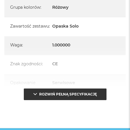
Grupa kolorów
:
Różowy
Zawartość zestawu
:
Opaska Solo
Waga
:
1.000000
Znak zgodności
:
CE
Opakowanie
Serwisowe
(pudełko)
:
ROZWIŃ PEŁNĄ SPECYFIKACJĘ