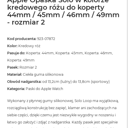
kredowego różu do koperty
44mm / 45mm / 46mm / 49mm
- rozmiar 2
Kod producenta:
923-07872
Kolor:
Kredowy róż
Pasuje do:
Koperta: 44mm, Koperta: 45mm, Koperta: 46mm,
Koperta: 49mm
Pasek:
Rozmiar 2
Materiał:
Ciekła guma silikonowa
Obwód nadgarstka:
od 13,2cm (luźny) do 13,8cm (sportowy)
Kategoria:
Paski do Apple Watch
Wykonany z płynnej gumy silikonowej, Solo Loop ma wyjątkową,
rozciągliwą konstrukcję bez zapięć, klamer ani zachodzących na
siebie części, dzięki czemu jest niezwykle wygodny w noszeniu i
łatwo go założyć i zdjąć z nadgarstka. Każdy pasek jest specjalnie