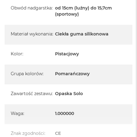
Obwód nadgarstka
:
od 15cm (luźny) do 15,7cm
(sportowy)
Materiał wykonania
:
Ciekła guma silikonowa
Kolor
:
Pistacjowy
Grupa kolorów
:
Pomarańczowy
Zawartość zestawu
:
Opaska Solo
Waga
:
1.000000
Znak zgodności
:
CE