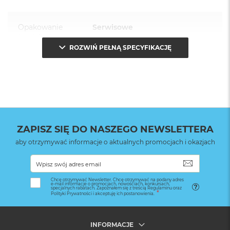
Opakowanie
Serwisowe
(pudełko)
:
ROZWIŃ PEŁNĄ SPECYFIKACJĘ
ZAPISZ SIĘ DO NASZEGO NEWSLETTERA
aby otrzymywać informacje o aktualnych promocjach i okazjach
SUBSKRYB
Chcę otrzymywać Newsletter. Chcę otrzymywać na podany adres
e-mail informacje o promocjach, nowościach, konkursach,
specjalnych rabatach. Zapoznałem się z treścią Regulaminu oraz
Polityki Prywatności i akceptuję ich postanowienia.
INFORMACJE