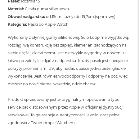
Pasek:
Rozmiar 5
Materiał:
Ciekła guma silikonowa
Obwód nadgarstka:
od 15cm (luźny) do 15,7cm (sportowy)
Kategoria:
Paski do Apple Watch
Wykonany z płynnej gumy silikonowej, Solo Loop ma wyjątkową,
rozciągliwą konstrukcję bez zapięć, klamer ani zachodzących na
siebie części, dzięki czemu jest niezwykle wygodny w noszeniu i
łatwo go założyć i zdjąć z nadgarstka. Każdy pasek jest specjalnie
pokryty promieniami UV, aby nadać opasce jedwabiste, gładkie
wykończenie. Jest również wodoodporny i odporny na pot, więc
możesz go nosić niemal wszędzie, gdzie chcesz.
Produkt sprzedawany jest w oryginalnym opakowaniu typu
service pack, stosowanym przez Apple w oficjalnej dystrybucji
serwisowej. To gwarancja autentyczności, jakości oraz pełnej
zgodności z Twoim Apple Watchem.