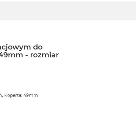
tacjowym do
49mm - rozmiar
m, Koperta: 49mm
)