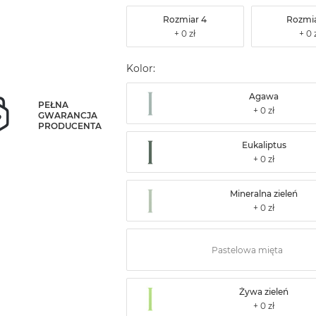
Rozmiar 4
Rozmia
Kolor:
Agawa
PEŁNA
GWARANCJA
PRODUCENTA
Eukaliptus
Mineralna zieleń
Pastelowa mięta
Żywa zieleń