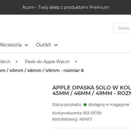
Acom - Twój sklep z produktami Premium
Szukaj
Akcesoria
Outlet
Watch
Paski do Apple Watch
4mm / 45mm / 46mm / 49mm - rozmiar 8
APPLE OPASKA SOLO W KO
45MM / 46MM / 49MM - ROZ
Status produktu:
dostępny w magazynie
Kod producenta: 923-05739
Kod dostawcy: MJHF3